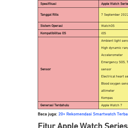
Spesifikasi
Apple Watch Serie
Tanggal Rilis
7 September 202
Sistem Operasi
WatchOS
Kompatibilitas OS
iOS
Ambient light sen
High dynamic ran
Accelerometer
Emergency SOS, Th
Sensor
sensor
Electrical heart s
Blood oxygen sen
altimeter
Kompas
Generasi Terdahulu
Apple Watch 7
Baca juga:
20+ Rekomendasi Smartwatch Terbai
Fitur
Apple Watch Series