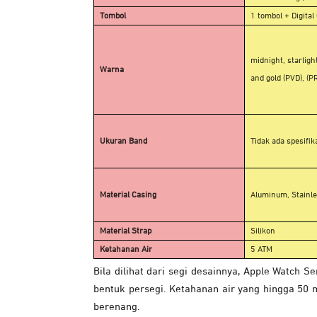
Tombol
1 tombol + Digita
midnight, starlight
Warna
and gold (PVD), 
Ukuran Band
Tidak ada spesifik
Material Casing
Aluminum, Stainle
Material Strap
Silikon
Ketahanan Air
5 ATM
Bila dilihat dari segi desainnya, Apple Watch S
bentuk persegi. Ketahanan air yang hingga 5
berenang.