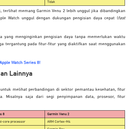
Tidak
, terlihat memang Garmin Venu 2 lebih unggul jika dibandingkan
Apple Watch unggul dengan dukungan pengisian daya cepat (
fast
una yang menginginkan pengisian daya tanpa memerlukan waktu
uga tergantung pada fitur-fitur yang diaktifkan saat menggunakan
 Apple Watch Series 8!
dan Lainnya
untuk melihat perbandingan di sektor pemantau kesehatan, fitur
ya. Misalnya saja dari segi penyimpanan data, prosesor, fitur
s 8
Garmin Venu 2
al-core processor
ARM Cortex-M4