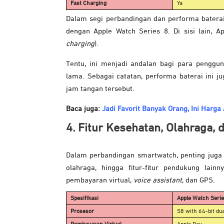
Fast Charging
Ya
Dalam segi perbandingan dan performa baterai
dengan Apple Watch Series 8. Di sisi lain, 
charging
).
Tentu, ini menjadi andalan bagi para pengg
lama. Sebagai catatan, performa baterai ini j
jam tangan tersebut.
Baca juga:
Jadi Favorit Banyak Orang, Ini Harga
4. Fitur Kesehatan, Olahraga, 
Dalam perbandingan smartwatch, penting juga 
olahraga, hingga fitur-fitur pendukung lainn
pembayaran virtual,
voice assistant
, dan GPS.
Spesifikasi
Apple Watch Serie
Prosesor
S8 with 64-bit du