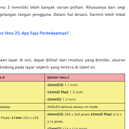
nu 2 memiliki lebih banyak varian pilihan. Khususnya dari segi
elangan tangan pengguna. Dalam hal desain, Garmin lebih tebal
 vs Venu 2S, Apa Saja Perbedaannya?
an layar di sini, dapat dilihat dari resolusi yang dimiliki, ukuran
lindung pada layar seperti yang tertera di tabel ini:
s 8
Garmin Venu 2
40mm(2S):
1.1 inchi
43mm(2 Plus):
1.3 inchi
45mm(2):
1.3 inchi
display
AMOLED optional always-on mode
40mm(2S):
360 x 360 pixels
43mm(2 Plus):
416 x
 Pixels;
41mm:
352 x 430
416 pixels