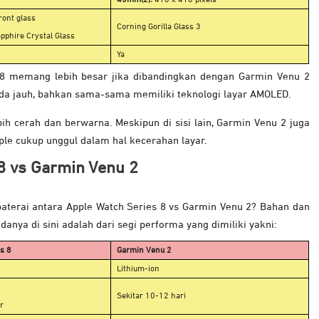
45mm(2):
416 x 416 pixels
front glass
Corning Gorilla Glass 3
pphire Crystal Glass
Ya
s 8 memang lebih besar jika dibandingkan dengan Garmin Venu 2
beda jauh, bahkan sama-sama memiliki teknologi layar AMOLED.
bih cerah dan berwarna. Meskipun di sisi lain, Garmin Venu 2 juga
ple cukup unggul dalam hal kecerahan layar.
8 vs Garmin Venu 2
aterai antara Apple Watch Series 8 vs Garmin Venu 2? Bahan dan
nya di sini adalah dari segi performa yang dimiliki yakni:
s 8
Garmin Venu 2
Lithium-ion
Sekitar 10-12 hari
r