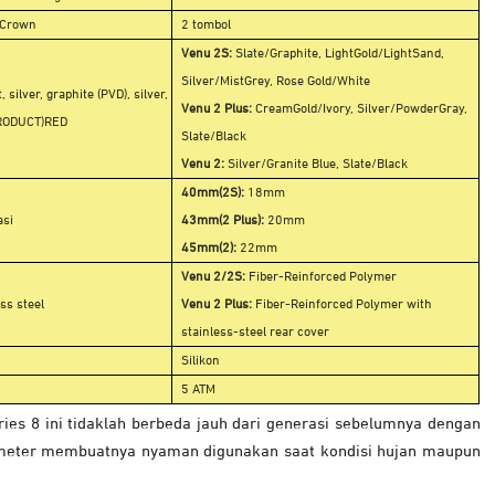
l Crown
2 tombol
Venu 2S:
Slate/Graphite, LightGold/LightSand,
Silver/MistGrey, Rose Gold/White
, silver, graphite (PVD), silver,
Venu 2 Plus:
CreamGold/Ivory, Silver/PowderGray,
(PRODUCT)RED
Slate/Black
Venu 2:
Silver/Granite Blue, Slate/Black
40mm(2S):
18mm
asi
43mm(2 Plus):
20mm
45mm(2):
22mm
Venu 2/2S:
Fiber-Reinforced Polymer
ss steel
Venu 2 Plus:
Fiber-Reinforced Polymer with
stainless-steel rear cover
Silikon
5 ATM
eries 8 ini tidaklah berbeda jauh dari generasi sebelumnya dengan
0 meter membuatnya nyaman digunakan saat kondisi hujan maupun