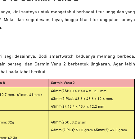
uanya, kini saatnya untuk mengetahui berbagai fitur unggulan yang
 Mulai dari segi desain, layar, hingga fitur-fitur unggulan lainnya
.
ari segi desainnya. Bodi smartwatch keduanya memang berbeda,
in persegi dan Garmin Venu 2 berbentuk lingkaran. Agar lebih
hat pada tabel berikut:
s 8
Garmin Venu 2
40mm(2S):
40.4 x 40.4 x 12.1 mm;
 10.7 mm,
41mm:
41mm x
43mm(2 Plus):
43.6 x 43.6 x 12.6 mm;
45mm(2):
45.4 x 45.4 x 12.2 mm
1mm: 32g
40mm(2S):
38.2 gram
43mm (2 Plus):
51.0 gram
45mm(2):
49.0 gram
1mm: 42.3g