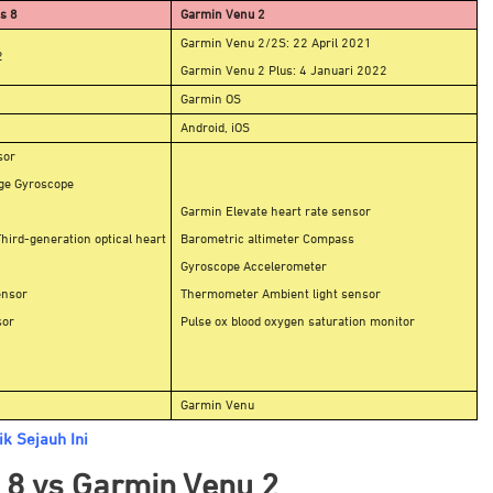
s 8
Garmin Venu 2
Garmin Venu 2/2S: 22 April 2021
2
Garmin Venu 2 Plus: 4 Januari 2022
Garmin OS
Android, iOS
sor
ge Gyroscope
Garmin Elevate heart rate sensor
ird-generation optical heart
Barometric altimeter Compass
Gyroscope Accelerometer
ensor
Thermometer Ambient light sensor
sor
Pulse ox blood oxygen saturation monitor
Garmin Venu
k Sejauh Ini
 8 vs Garmin Venu 2