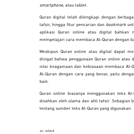
smartphone,
atau tablet.
Quran digital telah dilengkapi dengan berbaga
tafsir, hingga fitur pencarian dan
bookmark
unt
aplikasi Quran online atau digital bahkan 
mempelajari cara membaca Al-Quran dengan ba
Meskipun Quran online atau digital dapat 
diingat bahwa penggunaan Quran online atau di
nilai keagamaan dan kebiasaan membaca Al-Q
Al-Quran dengan cara yang benar, yaitu den
baik.
Quran online biasanya menggunakan teks Al
disahkan oleh ulama dan ahli tafsir. Sebagian 
tentang sumber teks Al-Quran yang digunakan.
sc; istock