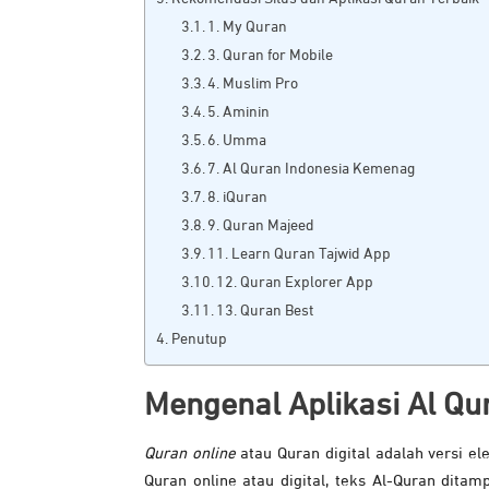
1. My Quran
3. Quran for Mobile
4. Muslim Pro
5. Aminin
6. Umma
7. Al Quran Indonesia Kemenag
8. iQuran
9. Quran Majeed
11. Learn Quran Tajwid App
12. Quran Explorer App
13. Quran Best
Penutup
Mengenal Aplikasi Al Qur
Quran online
atau Quran digital adalah versi el
Quran online atau digital, teks Al-Quran ditam