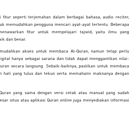
i fitur seperti terjemahan dalam berbagai bahasa, audio reciter,
uk memudahkan pengguna mencari ayat-ayat tertentu. Beberapa
menawarkan fitur untuk mempelajari tajwid, yaitu ilmu yang
ik dan benar.
memudahkan akses untuk membaca Al-Quran, namun tetap perlu
gital hanya sebagai sarana dan tidak dapat menggantikan nilai-
uran secara langsung. Sebaik-baiknya, pastikan untuk membaca
gan hati yang tulus dan tekun serta memahami maknanya dengan
-Quran yang sama dengan versi cetak atau manual yang sudah
besar situs atau aplikasi Quran online juga menyediakan informasi