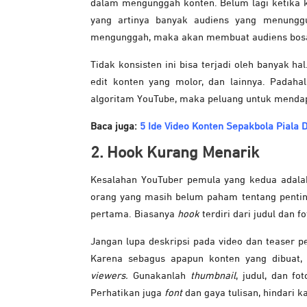
dalam mengunggah konten. Belum lagi ketika
yang artinya banyak audiens yang menungg
mengunggah, maka akan membuat audiens bosa
Tidak konsisten ini bisa terjadi oleh banyak ha
edit konten yang molor, dan lainnya. Padah
algoritam YouTube, maka peluang untuk mendap
Baca juga:
5 Ide Video Konten Sepakbola Piala 
2. Hook Kurang Menarik
Kesalahan YouTuber pemula yang kedua adala
orang yang masih belum paham tentang penti
pertama. Biasanya
hook
terdiri dari judul dan f
Jangan lupa deskripsi pada video dan teaser p
Karena sebagus apapun konten yang dibuat,
viewers.
Gunakanlah
thumbnail
, judul, dan 
Perhatikan juga
font
dan gaya tulisan, hindari 