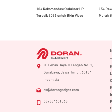
10+ Rekomendasi Stabilizer HP
15+ Rek
Terbaik 2026 untuk Bikin Video
Murah B
T
Jl. Lebak Jaya II Tengah No. 2,
K
Surabaya, Jawa Timur, 60134,
L
Indonesia
C
K
cs@dorangadget.com
I
087834601568
P
P