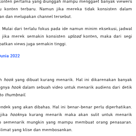
 konten pertama yang diunggah mampu menggaet banyak viewers
u konten terbaru. Namun jika mereka tidak konsisten dalam
n dan melupakan channel tersebut.
l. Mulai dari terlalu fokus pada ide namun minim eksekusi, jadwal
al jika merek semakin konsisten
upload
konten, maka dari segi
atkan views juga semakin tinggi.
Dunia 2022
h
hook
yang dibuat kurang menarik. Hal ini dikarenakan banyak
ngnya
hook
dalam sebuah video untuk menarik audiens dari detik
oto
thumbnail.
endek yang akan dibahas. Hal ini benar-benar perlu diperhatikan.
 jika
hook
nya kurang menarik maka akan sulit untuk menarik
foto semenarik mungkin yang mampu membuat orang penasaran.
kalimat yang klise dan membosankan.