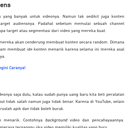
iens
s yang banyak untuk videonya. Namun tak sedikit juga konten
target audiensnya. Padahal sebelum memulai sebuah channel
apa target atau segmentasi dari video yang mereka buat.
ka mereka akan cenderung membuat konten secara random. Dimana
alam membuat ide konten menarik karena selama ini mereka asal
nya.
gini Caranya!
eonya saja dulu, kalau sudah punya uang baru kita beli peralatan
t tidak salah namun juga tidak benar. Karena di YouTube, selain
aruslah apik dan tidak boleh buruk.
ih menarik. Contohnya
background
video dan pencahayaannya.
merasa terganggu jika video memiliki kualitas yang buru.