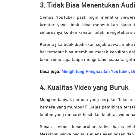
3. Tidak Bisa Menentukan Aud
Semua YouTuber pasti ingin memiliki viewer
kreator yang tidak bisa menentukan siapa 
seharusnya konten kreator telah mengetahui si
Karena jika tidak dipikirkan sejak aawal, ma
hal tersebut bisa membuat merek kesulitan d
bikin video saja tanpa mengetahui siapa target
Baca juga:
Menghitung Penghasilan YouTuber, Be
4. Kualitas Video yang Buruk
Mungkin banyak pemula yang berpikir “bikin vid
kamera yang mumpuni”. Jelas pemikiran tersebu
konten yang menarik hasil dan kualitas video h
Secara teknis, keseluruhan video harus leb
Meskipun isinya bagus, audiens akan bosan dan 