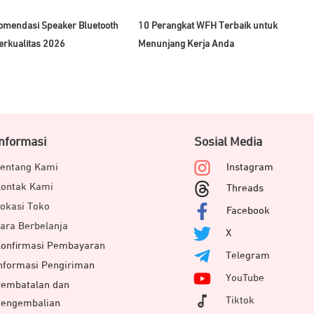
omendasi Speaker Bluetooth
10 Perangkat WFH Terbaik untuk
erkualitas 2026
Menunjang Kerja Anda
Informasi
Sosial Media
entang Kami
Instagram
ontak Kami
Threads
okasi Toko
Facebook
ara Berbelanja
X
onfirmasi Pembayaran
Telegram
nformasi Pengiriman
YouTube
embatalan dan
Tiktok
engembalian