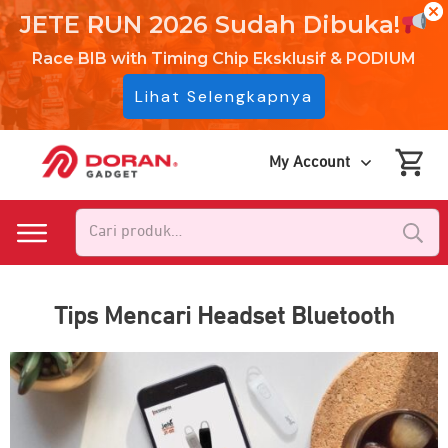
JETE RUN 2026 Sudah Dibuka!
Race BIB with Timing Chip Eksklusif & PODIUM
Lihat Selengkapnya
My Account
Pencarian
untuk:
Tips Mencari Headset Bluetooth