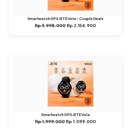
Smartwatch GPS JETE Vola – Couple Deals
Rp
3.998.000
Rp
2.154.900
Harga
Harga
aslinya
saat
adalah:
ini
Rp 3.998.000.
adalah:
Rp 2.154.900.
Smartwatch GPS JETE Vola
Rp
1.999.000
Rp
1.099.000
Harga
Harga