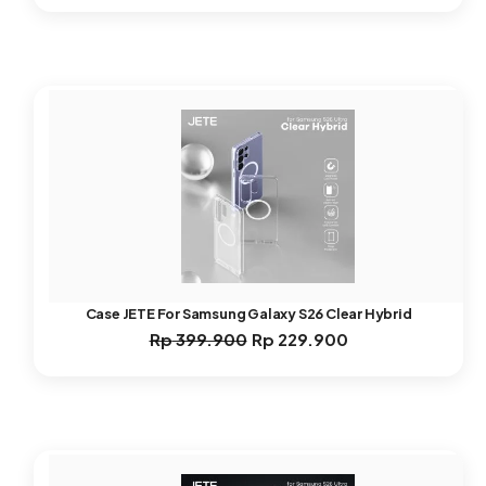
aslinya
saat
adalah:
ini
Rp 1.999.000.
adalah:
Rp 1.099.000.
Case JETE For Samsung Galaxy S26 Clear Hybrid
Rp
399.900
Rp
229.900
Harga
Harga
aslinya
saat
adalah:
ini
Rp 399.900.
adalah:
Rp 229.900.