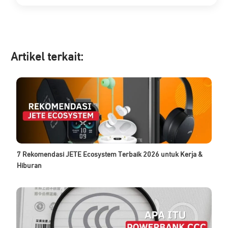
aslinya
saat
adalah:
ini
Rp 639.900.
adalah:
Rp 349.900.
Artikel ter
kait:
7 Rekomendasi JETE Ecosystem Terbaik 2026 untuk Kerja &
Hiburan