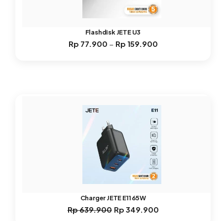
Flashdisk JETE U3
Rp
77.900
Rp
159.900
Rentang
–
harga:
Rp 77.900
hingga
Rp 159.900
Charger JETE E11 65W
Rp
639.900
Rp
349.900
Harga
Harga