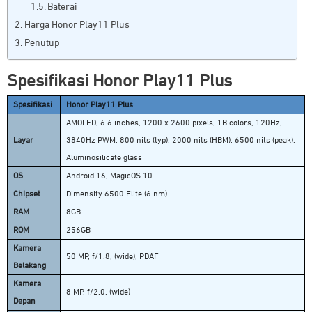
Baterai
Harga Honor Play11 Plus
Penutup
Spesifikasi Honor Play11 Plus
Spesifikasi
Honor Play11 Plus
AMOLED, 6.6 inches, 1200 x 2600 pixels, 1B colors, 120Hz,
Layar
3840Hz PWM, 800 nits (typ), 2000 nits (HBM), 6500 nits (peak),
Aluminosilicate glass
OS
Android 16, MagicOS 10
Chipset
Dimensity 6500 Elite (6 nm)
RAM
8GB
ROM
256GB
Kamera
50 MP, f/1.8, (wide), PDAF
Belakang
Kamera
8 MP, f/2.0, (wide)
Depan