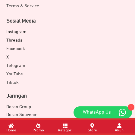
Terms & Service
Sosial Media
Instagram
Threads
Facebook
X
Telegram
YouTube
Tiktok
Jaringan
Doran Group
1
WhatsApp Us
Doran Souvenir
Doran Development
JETEX
Home
Promo
Kategori
Store
Akun