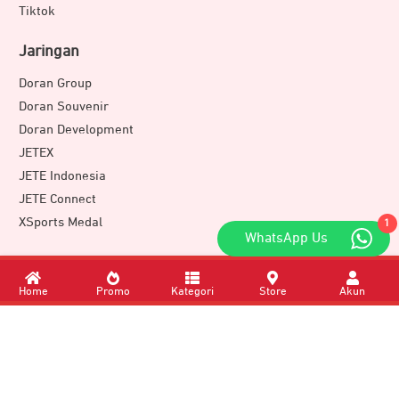
Tiktok
Jaringan
Doran Group
Doran Souvenir
Doran Development
JETEX
JETE Indonesia
JETE Connect
XSports Medal
1
WhatsApp Us
Download Apps
Home
Promo
Kategori
Store
Akun
Member of
DORAN GROUP