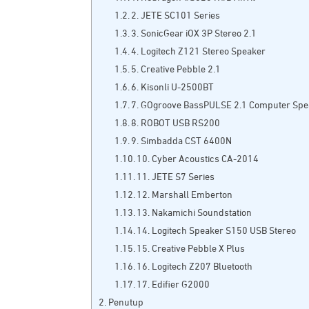
2. JETE SC101 Series
3. SonicGear iOX 3P Stereo 2.1
4. Logitech Z121 Stereo Speaker
5. Creative Pebble 2.1
6. Kisonli U-2500BT
7. GOgroove BassPULSE 2.1 Computer Spe
8. ROBOT USB RS200
9. Simbadda CST 6400N
10. Cyber Acoustics CA-2014
11. JETE S7 Series
12. Marshall Emberton
13. Nakamichi Soundstation
14. Logitech Speaker S150 USB Stereo
15. Creative Pebble X Plus
16. Logitech Z207 Bluetooth
17. Edifier G2000
Penutup