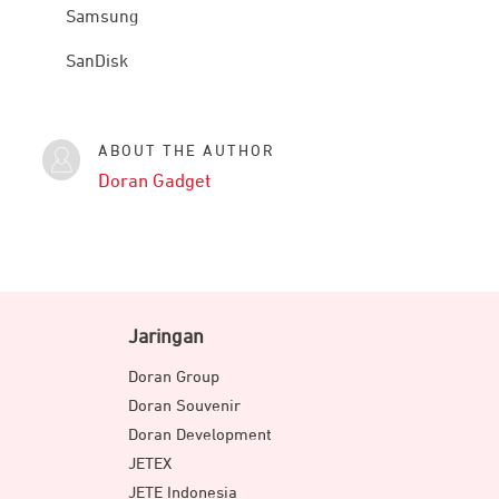
Samsung
SanDisk
ABOUT THE AUTHOR
Doran Gadget
Jaringan
Doran Group
Doran Souvenir
Doran Development
JETEX
JETE Indonesia