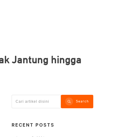
ak Jantung hingga
Search
RECENT POSTS