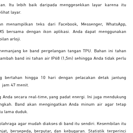
an. Itu lebih baik daripada menggesekkan layar karena itu
ihat layar.
an menampilkan teks dari Facebook, Messenger, WhatsApp,
i SMS bersama dengan ikon aplikasi. Anda dapat menggunakan
lan arloji.
 memanjang ke band pergelangan tangan TPU. Bahan ini tahan
ambah band ini tahan air IP68 (1,5m) sehingga Anda tidak perlu
g bertahan hingga 10 hari dengan pelacakan detak jantung
1 jam 47 menit.
Anda secara real-time, yang padat energi. Ini juga mendukung
langkah. Band akan mengingatkan Anda minum air agar tetap
alu lama duduk.
lahraga agar mudah diakses di band itu sendiri. Kesembilan itu
njat, bersepeda, berputar, dan kebugaran. Statistik terperinci