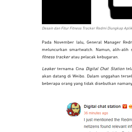
Desain dan Fitur Fitness Tracker Redmi Diungkap Aplika
Pada November lalu, General Manager Re
meluncurkan smartwatch. Namun, alih-alih s
fitness tracker
atau pelacak kebugaran.
Leaker
ternama Cina
Digital Chat Station
te
akan datang di Weibo. Dalam unggahan tersebu
beberapa orang yang tidak disebutkan namany