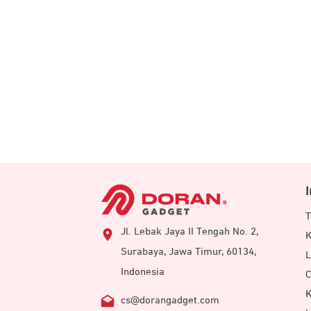
T
Jl. Lebak Jaya II Tengah No. 2,
K
Surabaya, Jawa Timur, 60134,
L
Indonesia
C
K
cs@dorangadget.com