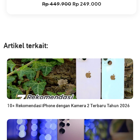
Rp
449.900
Rp
249.000
Harga
Harga
aslinya
saat
adalah:
ini
Rp 449.900.
adalah:
Rp 249.000.
Artikel ter
kait:
10+ Rekomendasi iPhone dengan Kamera 2 Terbaru Tahun 2026