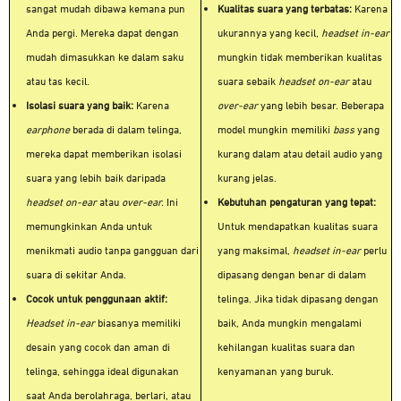
sangat mudah dibawa kemana pun
Kualitas suara yang terbatas:
Karena
Anda pergi. Mereka dapat dengan
ukurannya yang kecil,
headset in-ear
mudah dimasukkan ke dalam saku
mungkin tidak memberikan kualitas
atau tas kecil.
suara sebaik
headset on-ear
atau
Isolasi suara yang baik:
Karena
over-ear
yang lebih besar. Beberapa
earphone
berada di dalam telinga,
model mungkin memiliki
bass
yang
mereka dapat memberikan isolasi
kurang dalam atau detail audio yang
suara yang lebih baik daripada
kurang jelas.
headset on-ear
atau
over-ear.
Ini
Kebutuhan pengaturan yang tepat:
memungkinkan Anda untuk
Untuk mendapatkan kualitas suara
menikmati audio tanpa gangguan dari
yang maksimal,
headset in-ear
perlu
suara di sekitar Anda.
dipasang dengan benar di dalam
Cocok untuk penggunaan aktif:
telinga. Jika tidak dipasang dengan
Headset in-ear
biasanya memiliki
baik, Anda mungkin mengalami
desain yang cocok dan aman di
kehilangan kualitas suara dan
telinga, sehingga ideal digunakan
kenyamanan yang buruk.
saat Anda berolahraga, berlari, atau