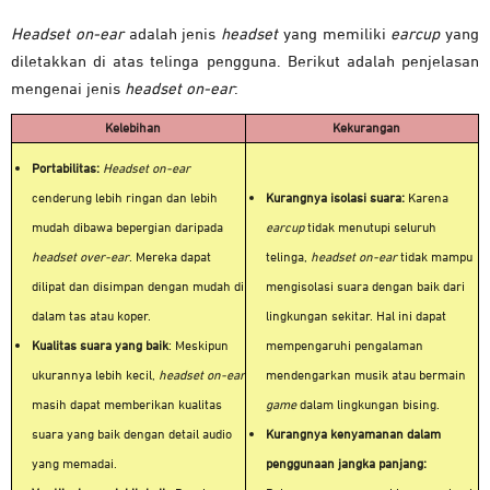
Headset on-ear
adalah jenis
headset
yang memiliki
earcup
yang
diletakkan di atas telinga pengguna. Berikut adalah penjelasan
mengenai jenis
headset on-ear
:
Kelebihan
Kekurangan
Portabilitas:
Headset on-ear
cenderung lebih ringan dan lebih
Kurangnya isolasi suara:
Karena
mudah dibawa bepergian daripada
earcup
tidak menutupi seluruh
headset over-ear
. Mereka dapat
telinga,
headset on-ear
tidak mampu
dilipat dan disimpan dengan mudah di
mengisolasi suara dengan baik dari
dalam tas atau koper.
lingkungan sekitar. Hal ini dapat
Kualitas suara yang baik
: Meskipun
mempengaruhi pengalaman
ukurannya lebih kecil,
headset on-ear
mendengarkan musik atau bermain
masih dapat memberikan kualitas
game
dalam lingkungan bising.
suara yang baik dengan detail audio
Kurangnya kenyamanan dalam
yang memadai.
penggunaan jangka panjang: