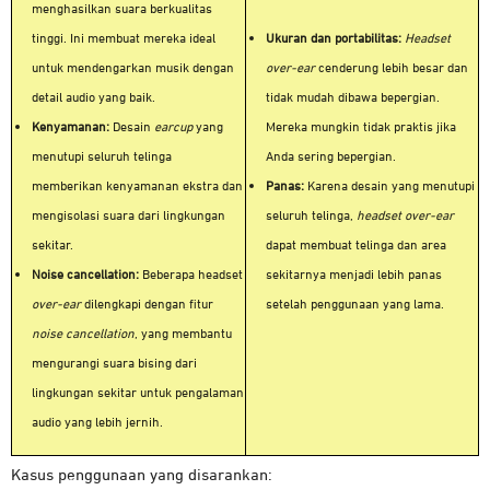
menghasilkan suara berkualitas
tinggi. Ini membuat mereka ideal
Ukuran dan portabilitas:
Headset
untuk mendengarkan musik dengan
over-ear
cenderung lebih besar dan
detail audio yang baik.
tidak mudah dibawa bepergian.
Kenyamanan:
Desain
earcup
yang
Mereka mungkin tidak praktis jika
menutupi seluruh telinga
Anda sering bepergian.
memberikan kenyamanan ekstra dan
Panas:
Karena desain yang menutupi
mengisolasi suara dari lingkungan
seluruh telinga,
headset over-ear
sekitar.
dapat membuat telinga dan area
Noise cancellation:
Beberapa headset
sekitarnya menjadi lebih panas
over-ear
dilengkapi dengan fitur
setelah penggunaan yang lama.
noise cancellation
, yang membantu
mengurangi suara bising dari
lingkungan sekitar untuk pengalaman
audio yang lebih jernih.
Kasus penggunaan yang disarankan: