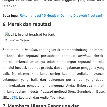
dengan kebutuhan audio Anda dan anggaran yang telah Anda
tetapkan.
Baca juga:
Rekomendasi 15 Headset Gaming Dibawah 1 Jutaan!
6. Merek dan reputasi
Sc: Youtube GadgetIn
Saat memilih
headset
, penting untuk mempertimbangkan merek
terkenal dan reputasi perusahaan pembuat
headset.
Merek-
merek terkenal umumnya telah membangun reputasi mereka
melalui inovasi, kualitas produk, dan pengalaman pengguna yang
baik. Merek-merek terkenal sering kali menyediakan layanan
pelanggan yang baik dan dukungan purna jual yang dapat
meningkatkan pengalaman pengguna Anda. Beberapa merek
terkenal dalam industri
headset
meliputi Sony, Sennheiser, Bose,
JBL,
JETE
, Logitech dan Audio-Technica.
7. Membaca Ulasan Pengguna dan