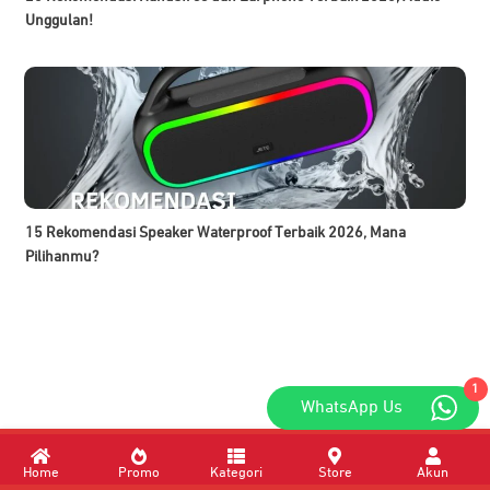
Unggulan!
15 Rekomendasi Speaker Waterproof Terbaik 2026, Mana
Pilihanmu?
1
WhatsApp Us
Xiaomi Clip-On Earbuds: Spesifikasi Open Ear Pertama dari Xiaomi
Home
Promo
Kategori
Store
Akun