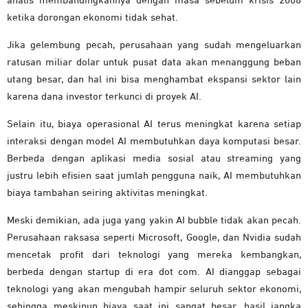
analis membandingkannya dengan masa sebelum krisis 2008
ketika dorongan ekonomi tidak sehat.
Jika gelembung pecah, perusahaan yang sudah mengeluarkan
ratusan miliar dolar untuk pusat data akan menanggung beban
utang besar, dan hal ini bisa menghambat ekspansi sektor lain
karena dana investor terkunci di proyek AI.
Selain itu, biaya operasional AI terus meningkat karena setiap
interaksi dengan model AI membutuhkan daya komputasi besar.
Berbeda dengan aplikasi media sosial atau streaming yang
justru lebih efisien saat jumlah pengguna naik, AI membutuhkan
biaya tambahan seiring aktivitas meningkat.
Meski demikian, ada juga yang yakin AI bubble tidak akan pecah.
Perusahaan raksasa seperti Microsoft, Google, dan Nvidia sudah
mencetak profit dari teknologi yang mereka kembangkan,
berbeda dengan startup di era dot com. AI dianggap sebagai
teknologi yang akan mengubah hampir seluruh sektor ekonomi,
sehingga meskipun biaya saat ini sangat besar, hasil jangka