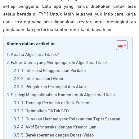
setiap pengguna. Lalu apa yang harus dilakukan untuk bisa
selalu berada di FYP? Untuk lebih jelasnya, yuk intip cara kerja
dan strategi yang bisa digunakan kreator untuk meningkatkan
jangkauan dan performa konten mereka di bawah ini!
Konten dalam artikel ini
Apa Itu Algoritma TikTok?
Faktor Utama yang Mempengaruhi Algoritma TikTok
1. Interaksi Pengguna dan Perilaku
2. Informasi dari Video
3. Pengaturan Perangkat dan Akun
Strategi Mengoptimalkan Konten untuk Algoritma TikTok
1. Tangkap Perhatian di Detik Pertama
2. Optimalkan TikTok SEO
3. Gunakan Hashtag yang Relevan dan Tepat Sasaran
4. Aktif Berinteraksi dengan Kreator Lain
5. Bereksperimen dengan Durasi Video