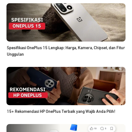
Spesifikasi OnePlus 15 Lengkap: Harga, Kamera, Chipset, dan Fitur
Unggulan
15+ Rekomendasi HP OnePlus Terbaik yang Wajib Anda Pilih!