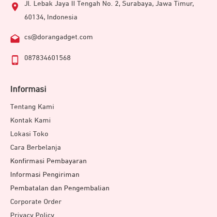
Jl. Lebak Jaya II Tengah No. 2, Surabaya, Jawa Timur,
60134, Indonesia
cs@dorangadget.com
087834601568
Informasi
Tentang Kami
Kontak Kami
Lokasi Toko
Cara Berbelanja
Konfirmasi Pembayaran
Informasi Pengiriman
Pembatalan dan Pengembalian
Corporate Order
Privacy Policy