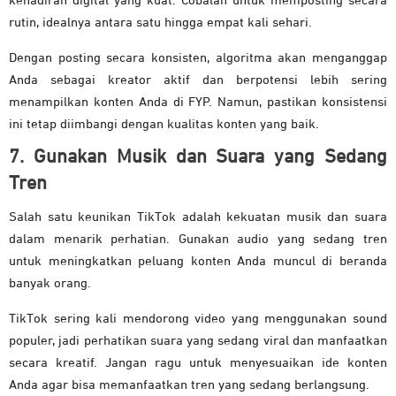
kehadiran digital yang kuat. Cobalah untuk memposting secara
rutin, idealnya antara satu hingga empat kali sehari.
Dengan posting secara konsisten, algoritma akan menganggap
Anda sebagai kreator aktif dan berpotensi lebih sering
menampilkan konten Anda di FYP. Namun, pastikan konsistensi
ini tetap diimbangi dengan kualitas konten yang baik.
7. Gunakan Musik dan Suara yang Sedang
Tren
Salah satu keunikan TikTok adalah kekuatan musik dan suara
dalam menarik perhatian. Gunakan audio yang sedang tren
untuk meningkatkan peluang konten Anda muncul di beranda
banyak orang.
TikTok sering kali mendorong video yang menggunakan sound
populer, jadi perhatikan suara yang sedang viral dan manfaatkan
secara kreatif. Jangan ragu untuk menyesuaikan ide konten
Anda agar bisa memanfaatkan tren yang sedang berlangsung.