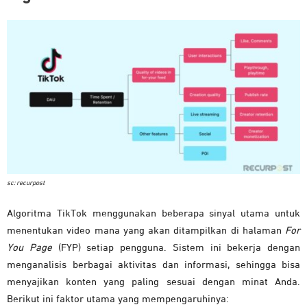
sc: recurpost
Algoritma TikTok menggunakan beberapa sinyal utama untuk
menentukan video mana yang akan ditampilkan di halaman
For
You Page
(FYP) setiap pengguna. Sistem ini bekerja dengan
menganalisis berbagai aktivitas dan informasi, sehingga bisa
menyajikan konten yang paling sesuai dengan minat Anda.
Berikut ini faktor utama yang mempengaruhinya: