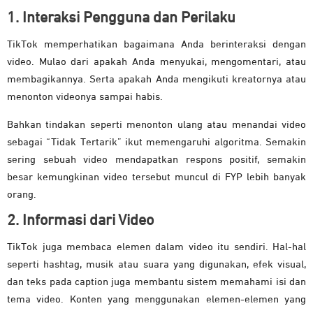
1. Interaksi Pengguna dan Perilaku
TikTok memperhatikan bagaimana Anda berinteraksi dengan
video. Mulao dari apakah Anda menyukai, mengomentari, atau
membagikannya. Serta apakah Anda mengikuti kreatornya atau
menonton videonya sampai habis.
Bahkan tindakan seperti menonton ulang atau menandai video
sebagai “Tidak Tertarik” ikut memengaruhi algoritma. Semakin
sering sebuah video mendapatkan respons positif, semakin
besar kemungkinan video tersebut muncul di FYP lebih banyak
orang.
2. Informasi dari Video
TikTok juga membaca elemen dalam video itu sendiri. Hal-hal
seperti hashtag, musik atau suara yang digunakan, efek visual,
dan teks pada caption juga membantu sistem memahami isi dan
tema video. Konten yang menggunakan elemen-elemen yang