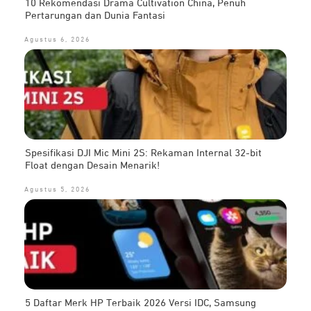
10 Rekomendasi Drama Cultivation China, Penuh
Pertarungan dan Dunia Fantasi
Agustus 6, 2026
Spesifikasi DJI Mic Mini 2S: Rekaman Internal 32-bit
Float dengan Desain Menarik!
Agustus 5, 2026
5 Daftar Merk HP Terbaik 2026 Versi IDC, Samsung