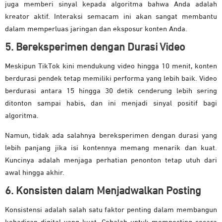
juga memberi sinyal kepada algoritma bahwa Anda adalah
kreator aktif. Interaksi semacam ini akan sangat membantu
dalam memperluas jaringan dan eksposur konten Anda.
5. Bereksperimen dengan Durasi Video
Meskipun TikTok kini mendukung video hingga 10 menit, konten
berdurasi pendek tetap memiliki performa yang lebih baik. Video
berdurasi antara 15 hingga 30 detik cenderung lebih sering
ditonton sampai habis, dan ini menjadi sinyal positif bagi
algoritma.
Namun, tidak ada salahnya bereksperimen dengan durasi yang
lebih panjang jika isi kontennya memang menarik dan kuat.
Kuncinya adalah menjaga perhatian penonton tetap utuh dari
awal hingga akhir.
6. Konsisten dalam Menjadwalkan Posting
Konsistensi adalah salah satu faktor penting dalam membangun