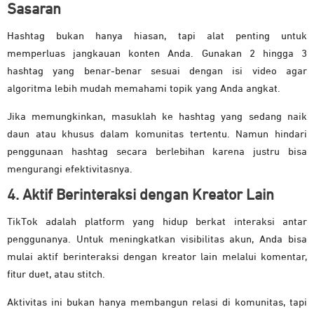
Sasaran
Hashtag bukan hanya hiasan, tapi alat penting untuk
memperluas jangkauan konten Anda. Gunakan 2 hingga 3
hashtag yang benar-benar sesuai dengan isi video agar
algoritma lebih mudah memahami topik yang Anda angkat.
Jika memungkinkan, masuklah ke hashtag yang sedang naik
daun atau khusus dalam komunitas tertentu. Namun hindari
penggunaan hashtag secara berlebihan karena justru bisa
mengurangi efektivitasnya.
4. Aktif Berinteraksi dengan Kreator Lain
TikTok adalah platform yang hidup berkat interaksi antar
penggunanya. Untuk meningkatkan visibilitas akun, Anda bisa
mulai aktif berinteraksi dengan kreator lain melalui komentar,
fitur duet, atau stitch.
Aktivitas ini bukan hanya membangun relasi di komunitas, tapi