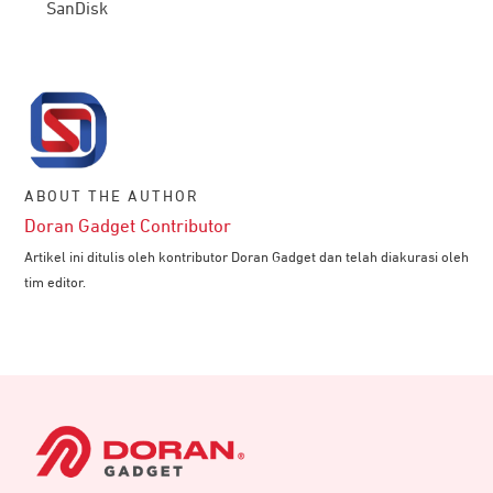
SanDisk
ABOUT THE AUTHOR
Doran Gadget Contributor
Artikel ini ditulis oleh kontributor Doran Gadget dan telah diakurasi oleh
tim editor.