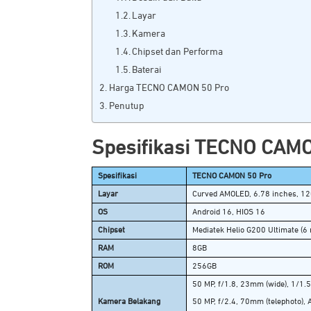
Layar
Kamera
Chipset dan Performa
Baterai
Harga TECNO CAMON 50 Pro
Penutup
Spesifikasi TECNO CAM
Spesifikasi
TECNO CAMON 50 Pro
Layar
Curved AMOLED, 6.78 inches, 12
OS
Android 16, HIOS 16
Chipset
Mediatek Helio G200 Ultimate (6
RAM
8GB
ROM
256GB
50 MP, f/1.8, 23mm (wide), 1/1.
Kamera Belakang
50 MP, f/2.4, 70mm (telephoto), A