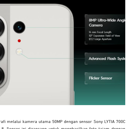
rafi melalui kamera utama 50MP dengan sensor Sony LYTIA 700C
1.8. Sensor ini dirancang untuk menghasilkan foto tajam dengan