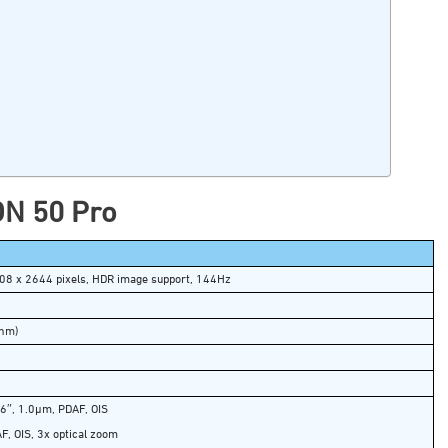
ON 50 Pro
08 x 2644 pixels, HDR image support, 144Hz
 nm)
56″, 1.0µm, PDAF, OIS
F, OIS, 3x optical zoom