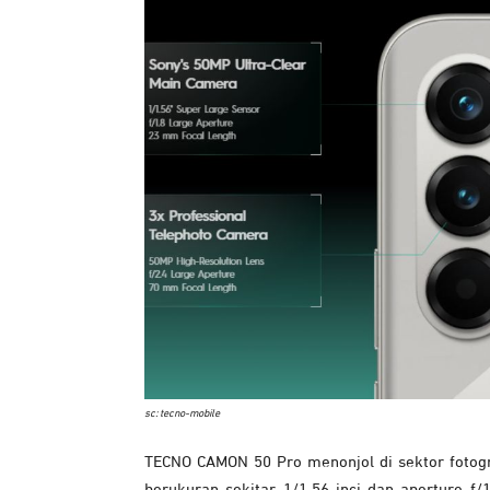
sc: tecno-mobile
TECNO CAMON 50 Pro menonjol di sektor fotog
berukuran sekitar 1/1.56 inci dan aperture f/