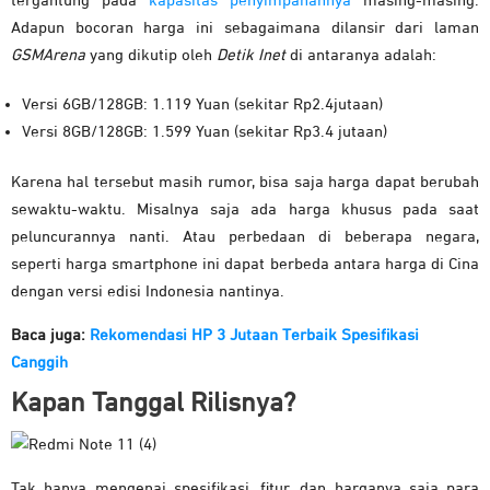
tergantung pada
kapasitas penyimpanannya
masing-masing.
Adapun bocoran harga ini sebagaimana dilansir dari laman
GSMArena
yang dikutip oleh
Detik Inet
di antaranya adalah:
Versi 6GB/128GB: 1.119 Yuan (sekitar Rp2.4jutaan)
Versi 8GB/128GB: 1.599 Yuan (sekitar Rp3.4 jutaan)
Karena hal tersebut masih rumor, bisa saja harga dapat berubah
sewaktu-waktu. Misalnya saja ada harga khusus pada saat
peluncurannya nanti. Atau perbedaan di beberapa negara,
seperti harga smartphone ini dapat berbeda antara harga di Cina
dengan versi edisi Indonesia nantinya.
Baca juga:
Rekomendasi HP 3 Jutaan Terbaik Spesifikasi
Canggih
Kapan Tanggal Rilisnya?
Tak hanya mengenai spesifikasi, fitur, dan harganya saja para