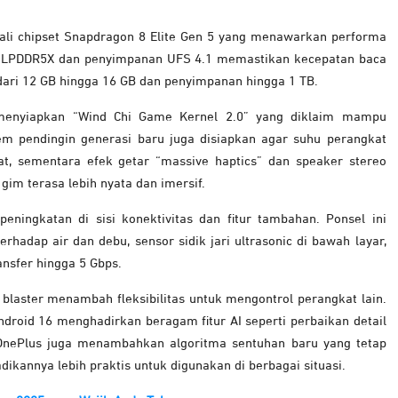
ali chipset Snapdragon 8 Elite Gen 5 yang menawarkan performa
AM LPDDR5X dan penyimpanan UFS 4.1 memastikan kecepatan baca
i dari 12 GB hingga 16 GB dan penyimpanan hingga 1 TB.
menyiapkan “Wind Chi Game Kernel 2.0” yang diklaim mampu
tem pendingin generasi baru juga disiapkan agar suhu perangkat
at, sementara efek getar “massive haptics” dan speaker stereo
im terasa lebih nyata dan imersif.
ningkatan di sisi konektivitas dan fitur tambahan. Ponsel ini
terhadap air dan debu, sensor sidik jari ultrasonic di bawah layar,
nsfer hingga 5 Gbps.
 blaster menambah fleksibilitas untuk mengontrol perangkat lain.
ndroid 16 menghadirkan beragam fitur AI seperti perbaikan detail
. OnePlus juga menambahkan algoritma sentuhan baru yang tetap
dikannya lebih praktis untuk digunakan di berbagai situasi.