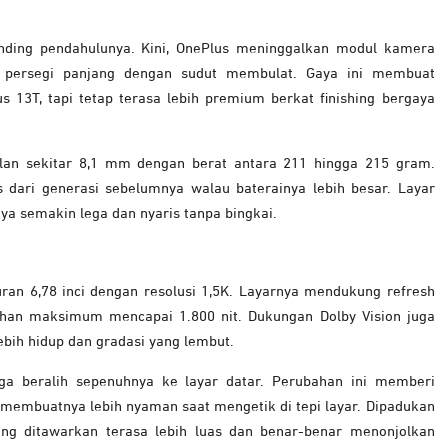
anding pendahulunya. Kini, OnePlus meninggalkan modul kamera
k persegi panjang dengan sudut membulat. Gaya ini membuat
us 13T, tapi tetap terasa lebih premium berkat finishing bergaya
alan sekitar 8,1 mm dengan berat antara 211 hingga 215 gram.
pis dari generasi sebelumnya walau baterainya lebih besar. Layar
a semakin lega dan nyaris tanpa bingkai.
an 6,78 inci dengan resolusi 1,5K. Layarnya mendukung refresh
rahan maksimum mencapai 1.800 nit. Dukungan Dolby Vision juga
bih hidup dan gradasi yang lembut.
juga beralih sepenuhnya ke layar datar. Perubahan ini memberi
s membuatnya lebih nyaman saat mengetik di tepi layar. Dipadukan
ng ditawarkan terasa lebih luas dan benar-benar menonjolkan