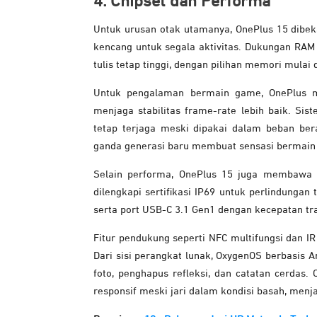
4. Chipset dan Performa
Untuk urusan otak utamanya, OnePlus 15 dibek
kencang untuk segala aktivitas. Dukungan R
tulis tetap tinggi, dengan pilihan memori mula
Untuk pengalaman bermain game, OnePlus 
menjaga stabilitas frame-rate lebih baik. Sis
tetap terjaga meski dipakai dalam beban ber
ganda generasi baru membuat sensasi bermain g
Selain performa, OnePlus 15 juga membawa pe
dilengkapi sertifikasi IP69 untuk perlindungan 
serta port USB-C 3.1 Gen1 dengan kecepatan tra
Fitur pendukung seperti NFC multifungsi dan IR
Dari sisi perangkat lunak, OxygenOS berbasis A
foto, penghapus refleksi, dan catatan cerdas
responsif meski jari dalam kondisi basah, menja