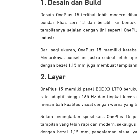
1. Desain dan Build
Desain OnePlus 15 terlihat lebih modern dib
bundar khas seri 13 dan beralih ke bentu
tampilannya sejalan dengan lini seperti OnePl
industri.
Dari segi ukuran, OnePlus 15 memiliki keteb
Menariknya, ponsel ini justru sedikit lebih ti
dengan bezel 1,15 mm juga membuat tampilanny
2. Layar
OnePlus 15 memilki panel BOE X3 LTPO berukur
rate adaptif hingga 165 Hz dan tingkat kece
menambah kualitas visual dengan warna yang le
Selain peningkatan spesifikasi, OnePlus 15 
tampilan yang lebih rapi dan modern, sekaligu
dengan bezel 1,15 mm, pengalaman visual ya