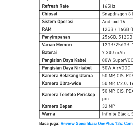
Refresh Rate
165Hz
Chipset
Snapdragon 8 
Sistem Operasi
Android 16
RAM
12GB / 16GB 
Penyimpanan
256GB, 512GB,
Varian Memori
12GB/256GB, 
Baterai
7.300 mAh
Pengisian Daya Kabel
80W SuperVO
Pengisian Daya Nirkabel
50W AirVOOC
Kamera Belakang Utama
50 MP, OIS, PD
Kamera Ultra-wide
50 MP, f/2.0, 
50 MP, OIS, PD
Kamera Telefoto Periskop
μm
Kamera Depan
32 MP
Warna
Infinite Black,
Baca juga:
Review Spesifikasi OnePlus 13s: Co