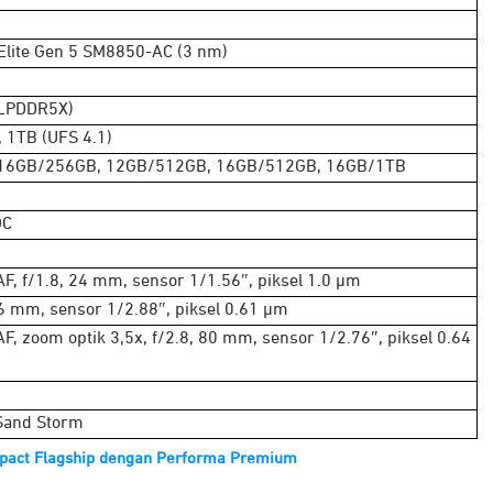
Elite Gen 5 SM8850-AC (3 nm)
(LPDDR5X)
 1TB (UFS 4.1)
16GB/256GB, 12GB/512GB, 16GB/512GB, 16GB/1TB
OC
AF, f/1.8, 24 mm, sensor 1/1.56″, piksel 1.0 μm
16 mm, sensor 1/2.88″, piksel 0.61 μm
AF, zoom optik 3,5x, f/2.8, 80 mm, sensor 1/2.76″, piksel 0.64
 Sand Storm
mpact Flagship dengan Performa Premium