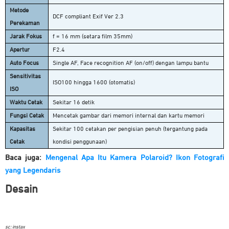
Metode
DCF compliant Exif Ver 2.3
Perekaman
Jarak Fokus
f = 16 mm (setara film 35mm)
Apertur
F2.4
Auto Focus
Single AF, Face recognition AF (on/off) dengan lampu bantu
Sensitivitas
ISO100 hingga 1600 (otomatis)
ISO
Waktu Cetak
Sekitar 16 detik
Fungsi Cetak
Mencetak gambar dari memori internal dan kartu memori
Kapasitas
Sekitar 100 cetakan per pengisian penuh (tergantung pada
Cetak
kondisi penggunaan)
Baca juga:
Mengenal Apa Itu Kamera Polaroid? Ikon Fotografi
yang Legendaris
Desain
sc: instax