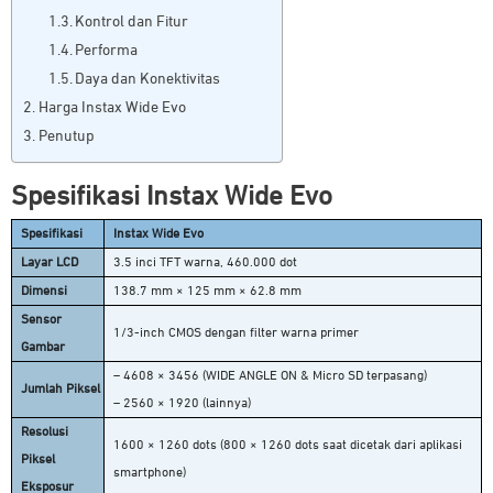
Kontrol dan Fitur
Performa
Daya dan Konektivitas
Harga Instax Wide Evo
Penutup
Spesifikasi Instax Wide Evo
Spesifikasi
Instax Wide Evo
Layar LCD
3.5 inci TFT warna, 460.000 dot
Dimensi
138.7 mm × 125 mm × 62.8 mm
Sensor
1/3-inch CMOS dengan filter warna primer
Gambar
– 4608 × 3456 (WIDE ANGLE ON & Micro SD terpasang)
Jumlah Piksel
– 2560 × 1920 (lainnya)
Resolusi
1600 × 1260 dots (800 × 1260 dots saat dicetak dari aplikasi
Piksel
smartphone)
Eksposur