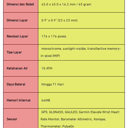
Dimensi dan Bobot
45.0 x 45.0 x 16.2 mm / 65 gram
Dimensi Layar
0.9” x 0.9” (23 x 23 mm)
Resolusi Layar
176 x 176 pixels
monochrome, sunlight-visible, transflective memory-
Tipe Layar
in-pixel (MIP)
Ketahanan Air
10 ATM
Daya Baterai
Hingga 71 Hari
Memori Internal
64MB
GPS, GLONASS, GALILEO, Garmin Elevate Wrist Heart
Sensor
Rate Monitor, Barometer Altimetric, Kompas,
Thermometer, PulseOx