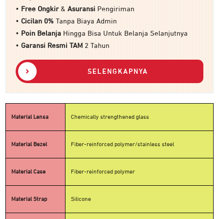
•
Free Ongkir
&
Asuransi
Pengiriman
•
Cicilan 0%
Tanpa Biaya Admin
•
Poin Belanja
Hingga Bisa Untuk Belanja Selanjutnya
•
Garansi Resmi TAM
2 Tahun
SELENGKAPNYA
Material Lensa
Chemically strengthened glass
Material Bezel
Fiber-reinforced polymer/stainless steel
Material Case
Fiber-reinforced polymer
Material Strap
Silicone