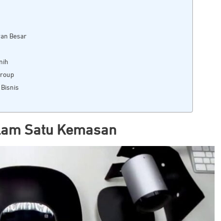
ran Besar
nih
Group
 Bisnis
alam Satu Kemasan