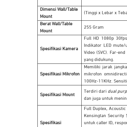
Dimensi Wall/Table
(Tinggi x Lebar x T
Mount
Berat Wall/Table
255 Gram
Mount
Full HD 1080p 30fps
Indikator LED mute/u
Spesifikasi Kamera
Video (SVC). Far-en
yang didukung.
Memiliki jarak jang
Spesifikasi Mikrofon
mikrofon omnidirect
100Hz-11KHz. Sensitiv
Terdiri dari
dual purp
Spesifikasi Mount
dan juga untuk mening
Full Duplex, Acoustic
Kensingtan Security 
Spesifikasi
untuk caller ID, res