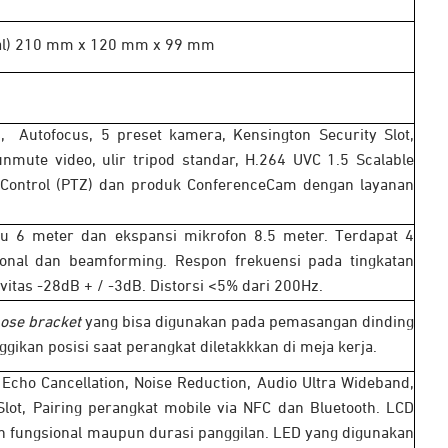
ebal) 210 mm x 120 mm x 99 mm
, Autofocus, 5 preset kamera, Kensington Security Slot,
nmute video, ulir tripod standar, H.264 UVC 1.5 Scalable
d Control (PTZ) dan produk ConferenceCam dengan layanan
kau 6 meter dan ekspansi mikrofon 8.5 meter. Terdapat 4
ional dan beamforming. Respon frekuensi pada tingkatan
itas -28dB + / -3dB. Distorsi <5% dari 200Hz.
ose bracket
yang bisa digunakan pada pemasangan dinding
gikan posisi saat perangkat diletakkkan di meja kerja.
 Echo Cancellation, Noise Reduction, Audio Ultra Wideband,
Slot, Pairing perangkat mobile via NFC dan Bluetooth. LCD
pon fungsional maupun durasi panggilan. LED yang digunakan