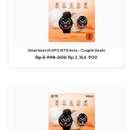
Smartwatch GPS JETE Vola – Couple Deals
Rp
3.998.000
Rp
2.154.900
Harga
Harga
aslinya
saat
adalah:
ini
Rp 3.998.000.
adalah:
Rp 2.154.900.