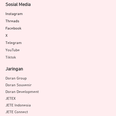
Sosial Media
Instagram
Threads
Facebook
X
Telegram
YouTube
Tiktok
Jaringan
Doran Group
Doran Souvenir
Doran Development
JETEX
JETE Indonesia
JETE Connect