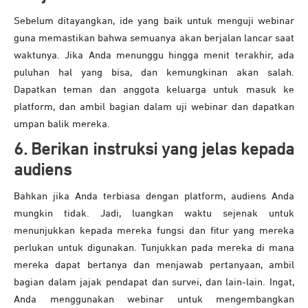
Sebelum ditayangkan, ide yang baik untuk menguji webinar
guna memastikan bahwa semuanya akan berjalan lancar saat
waktunya. Jika Anda menunggu hingga menit terakhir, ada
puluhan hal yang bisa, dan kemungkinan akan salah.
Dapatkan teman dan anggota keluarga untuk masuk ke
platform, dan ambil bagian dalam uji webinar dan dapatkan
umpan balik mereka.
6. Berikan instruksi yang jelas kepada
audiens
Bahkan jika Anda terbiasa dengan platform, audiens Anda
mungkin tidak. Jadi, luangkan waktu sejenak untuk
menunjukkan kepada mereka fungsi dan fitur yang mereka
perlukan untuk digunakan. Tunjukkan pada mereka di mana
mereka dapat bertanya dan menjawab pertanyaan, ambil
bagian dalam jajak pendapat dan survei, dan lain-lain. Ingat,
Anda menggunakan webinar untuk mengembangkan