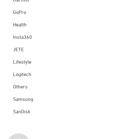
Garmin
GoPro
Health
Insta360
JETE
Lifestyle
Logitech
Others
Samsung
SanDisk