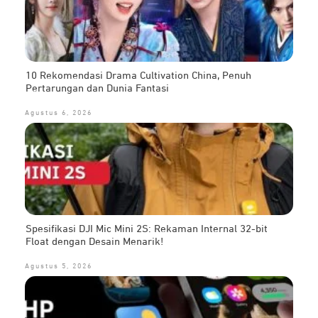
10 Rekomendasi Drama Cultivation China, Penuh
Pertarungan dan Dunia Fantasi
Agustus 6, 2026
Spesifikasi DJI Mic Mini 2S: Rekaman Internal 32-bit
Float dengan Desain Menarik!
Agustus 5, 2026