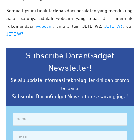
Semua tips ini tidak terlepas dari peralatan yang mendukung.
Salah satunya adalah webcam yang tepat. JETE memiliki
rekomendasi
webcam
, antara lain JETE W2,
JETE W6
, dan
JETE W7
.
Subscribe DoranGadget
Newsletter!
Selalu update informasi teknologi terkini dan promo
terbaru.
Subscribe DoranGadget Newsletter sekarang juga!