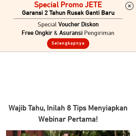
Special Promo JETE
Garansi 2 Tahun Rusak Ganti Baru
Special
Voucher Diskon
Free Ongkir
&
Asuransi
Pengiriman
Selengkapnya
Wajib Tahu, Inilah 8 Tips Menyiapkan
Webinar Pertama!