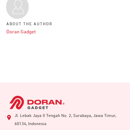
ABOUT THE AUTHOR
Doran Gadget
Jl. Lebak Jaya II Tengah No. 2, Surabaya, Jawa Timur,
60134, Indonesia