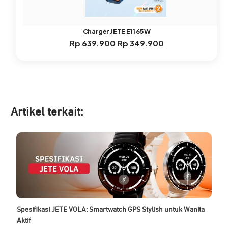
Charger JETE E11 65W
Rp
639.900
Rp
349.900
Harga
Harga
aslinya
saat
adalah:
ini
Rp 639.900.
adalah:
Rp 349.900.
Artikel ter
kait:
Spesifikasi JETE VOLA: Smartwatch GPS Stylish untuk Wanita
Aktif