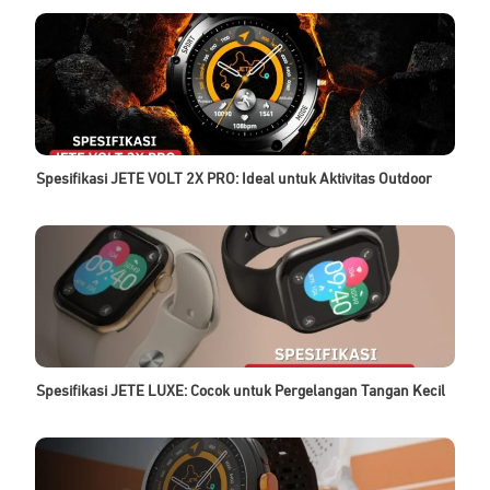
Spesifikasi JETE VOLT 2X PRO: Ideal untuk Aktivitas Outdoor
Spesifikasi JETE LUXE: Cocok untuk Pergelangan Tangan Kecil