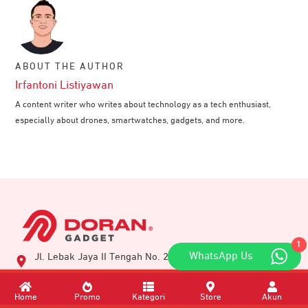
ABOUT THE AUTHOR
Irfantoni Listiyawan
A content writer who writes about technology as a tech enthusiast,
especially about drones, smartwatches, gadgets, and more.
1
WhatsApp Us
Jl. Lebak Jaya II Tengah No. 2, Surabaya, Jawa Timur,
60134, Indonesia
Home
Promo
Kategori
Store
Akun
cs@dorangadget.com