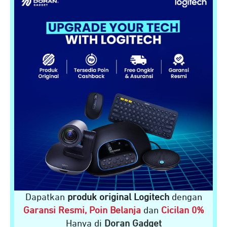
Dapatkan
produk original Logitech
dengan
Garansi Resmi, Poin Belanja
dan
Cicilan 0%
Hanya di
Doran Gadget