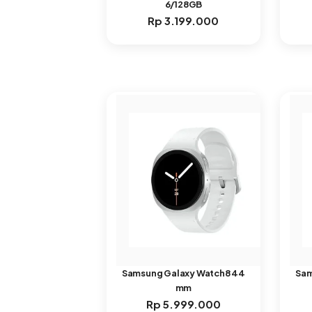
6/128GB
Rp
3.199.000
Samsung Galaxy Watch8 44
Sam
mm
Rp
5.999.000