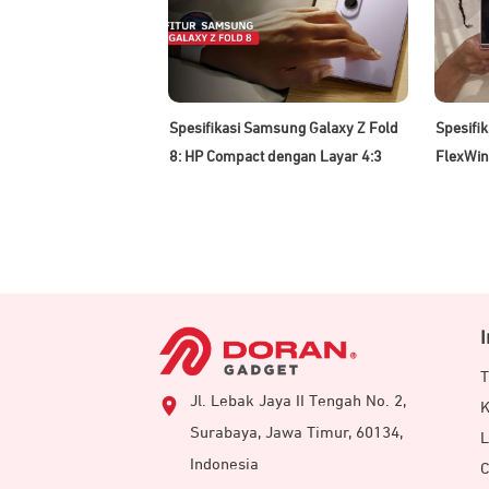
Spesifikasi Samsung Galaxy Z Fold
Spesifi
8: HP Compact dengan Layar 4:3
FlexWin
T
Jl. Lebak Jaya II Tengah No. 2,
K
Surabaya, Jawa Timur, 60134,
L
Indonesia
C