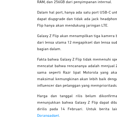
RAM, dan 256GB dari penyimpanan internal.
Dalam hal port, hanya ada satu port USB-C un
dapat diupgrade dan tidak ada jack headphon
Flip hanya akan mendukung jaringan LTE.
Galaxy Z Flip akan menampilkan tiga kamera b
dari lensa utama 12 megapiksel dan lensa sud
bagian dalam.
Fakta bahwa Galaxy Z Flip tidak memenuhi sp
mencatat bahwa rencananya adalah menjual Z F
sama seperti Razr lipat Motorola yang ak
maksimal kemungkinan akan lebih baik dengan
influencer dan pelanggan yang memprioritaska
Harga dan tanggal rilis belum dikonfirm
menunjukkan bahwa Galaxy Z Flip dapat dib
dirilis pada 14 Februari. Untuk berita l
Dorangadget
.