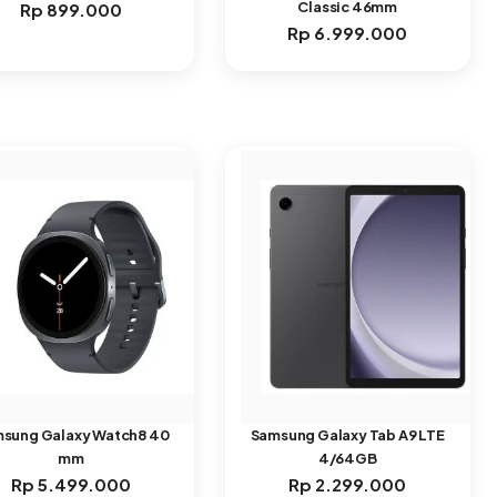
Classic 46mm
Rp
899.000
Rp
6.999.000
sung Galaxy Watch8 40
Samsung Galaxy Tab A9 LTE
mm
4/64GB
Rp
5.499.000
Rp
2.299.000