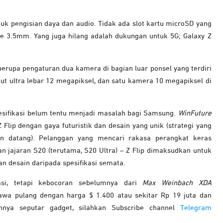
tuk pengisian daya dan audio. Tidak ada slot kartu microSD yang
e 3.5mm. Yang juga hilang adalah dukungan untuk 5G; Galaxy Z
erupa pengaturan dua kamera di bagian luar ponsel yang terdiri
ut ultra lebar 12 megapiksel, dan satu kamera 10 megapiksel di
esifikasi belum tentu menjadi masalah bagi Samsung.
WinFuture
lip dengan gaya futuristik dan desain yang unik (strategi yang
an datang). Pelanggan yang mencari rakasa perangkat keras
 jajaran S20 (terutama, S20 Ultra) – Z Flip dimaksudkan untuk
n desain daripada spesifikasi semata.
asi, tetapi kebocoran sebelumnya dari
Max Weinbach XDA
awa pulang dengan harga $ 1.400 atau sekitar Rp 19 juta dan
ainnya seputar gadget, silahkan Subscribe channel
Telegram