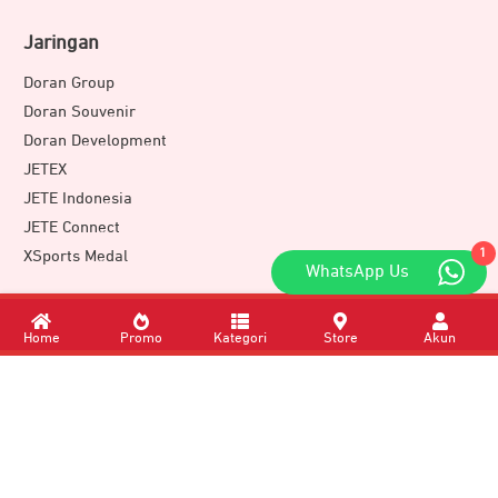
Jaringan
Doran Group
Doran Souvenir
Doran Development
JETEX
JETE Indonesia
JETE Connect
1
XSports Medal
WhatsApp Us
Download Apps
Home
Promo
Kategori
Store
Akun
Member of
DORAN GROUP