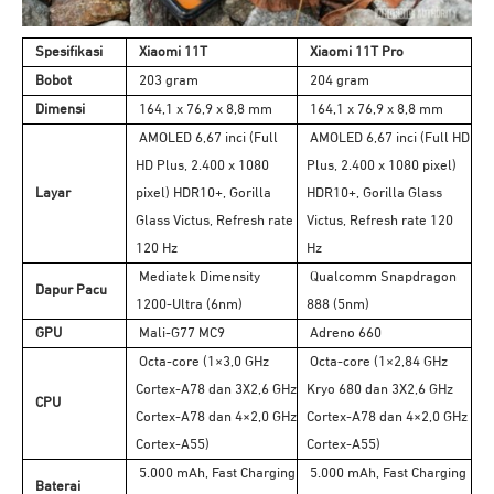
Spesifikasi
Xiaomi 11T
Xiaomi 11T Pro
Bobot
203 gram
204 gram
Dimensi
164,1 x 76,9 x 8,8 mm
164,1 x 76,9 x 8,8 mm
AMOLED 6,67 inci (Full
AMOLED 6,67 inci (Full HD
HD Plus, 2.400 x 1080
Plus, 2.400 x 1080 pixel)
Layar
pixel) HDR10+, Gorilla
HDR10+, Gorilla Glass
Glass Victus, Refresh rate
Victus, Refresh rate 120
120 Hz
Hz
Mediatek Dimensity
Qualcomm Snapdragon
Dapur Pacu
1200-Ultra (6nm)
888 (5nm)
GPU
Mali-G77 MC9
Adreno 660
Octa-core (1×3,0 GHz
Octa-core (1×2,84 GHz
Cortex-A78 dan 3X2,6 GHz
Kryo 680 dan 3X2,6 GHz
CPU
Cortex-A78 dan 4×2,0 GHz
Cortex-A78 dan 4×2,0 GHz
Cortex-A55)
Cortex-A55)
5.000 mAh, Fast Charging
5.000 mAh, Fast Charging
Baterai