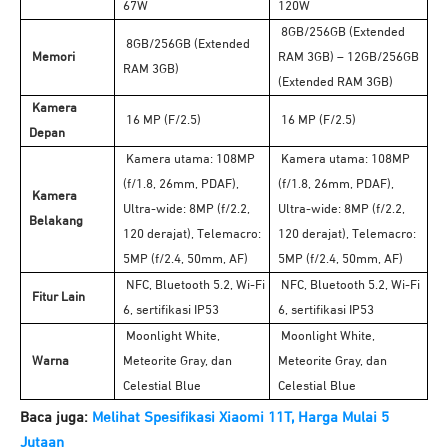
67W
120W
8GB/256GB (Extended
8GB/256GB (Extended
Memori
RAM 3GB) – 12GB/256GB
RAM 3GB)
(Extended RAM 3GB)
Kamera
16 MP (F/2.5)
16 MP (F/2.5)
Depan
Kamera utama: 108MP
Kamera utama: 108MP
(f/1.8, 26mm, PDAF),
(f/1.8, 26mm, PDAF),
Kamera
Ultra-wide: 8MP (f/2.2,
Ultra-wide: 8MP (f/2.2,
Belakang
120 derajat), Telemacro:
120 derajat), Telemacro:
5MP (f/2.4, 50mm, AF)
5MP (f/2.4, 50mm, AF)
NFC, Bluetooth 5.2, Wi-Fi
NFC, Bluetooth 5.2, Wi-Fi
Fitur Lain
6, sertifikasi IP53
6, sertifikasi IP53
Moonlight White,
Moonlight White,
Warna
Meteorite Gray, dan
Meteorite Gray, dan
Celestial Blue
Celestial Blue
Baca juga:
Melihat Spesifikasi Xiaomi 11T, Harga Mulai 5
Jutaan