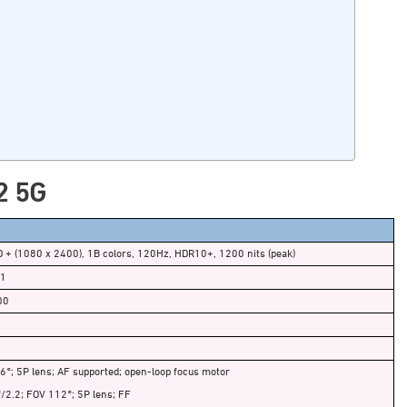
2 5G
 + (1080 x 2400), 1B colors, 120Hz, HDR10+, 1200 nits (peak)
.1
00
°; 5P lens; AF supported; open-loop focus motor
f/2.2; FOV 112°; 5P lens; FF