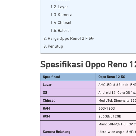
Layar
Kamera
Chipset
Baterai
Harga Oppo Reno12 F 5G
Penutup
Spesifikasi Oppo Reno 1
Spesifikasi
Oppo Reno 12 5G
Layar
AMOLED, 6.67 inch, FHD
OS
Android 14, ColorOS 14
Chipset
MediaTek Dimensity 63
RAM
8GB/12GB
ROM
256GB/512GB
Main: 50MP;f/1.8;FOV 76
Kamera Belakang
Ultra-wide angle: 8MP; 