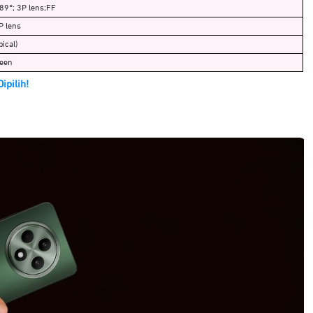
89°; 3P lens;FF
P lens
ical)
reen
ipilih!