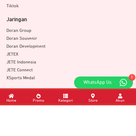
Tiktok
Jaringan
Doran Group
Doran Souvenir
Doran Development
JETEX
JETE Indonesia
JETE Connect
XSports Medal
1
WhatsApp Us
Download Apps
Home
Promo
Kategori
Store
Akun
Member of
DORAN GROUP