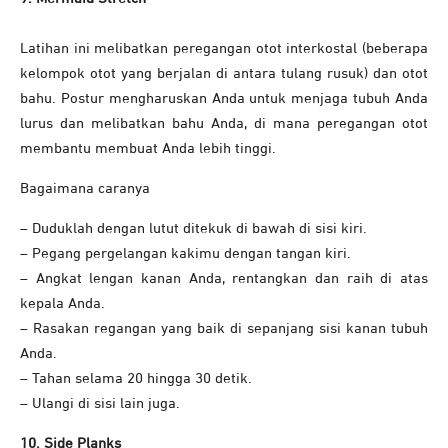
Latihan ini melibatkan peregangan otot interkostal (beberapa
kelompok otot yang berjalan di antara tulang rusuk) dan otot
bahu. Postur mengharuskan Anda untuk menjaga tubuh Anda
lurus dan melibatkan bahu Anda, di mana peregangan otot
membantu membuat Anda lebih tinggi.
Bagaimana caranya
– Duduklah dengan lutut ditekuk di bawah di sisi kiri.
– Pegang pergelangan kakimu dengan tangan kiri.
– Angkat lengan kanan Anda, rentangkan dan raih di atas
kepala Anda.
– Rasakan regangan yang baik di sepanjang sisi kanan tubuh
Anda.
– Tahan selama 20 hingga 30 detik.
– Ulangi di sisi lain juga.
10. Side Planks