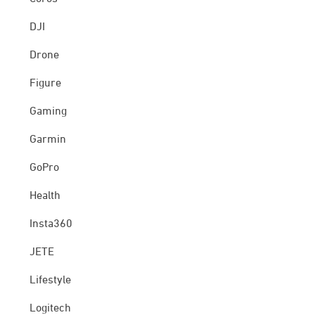
DJI
Drone
Figure
Gaming
Garmin
GoPro
Health
Insta360
JETE
Lifestyle
Logitech