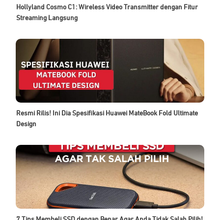
Hollyland Cosmo C1: Wireless Video Transmitter dengan Fitur
Streaming Langsung
Resmi Rilis! Ini Dia Spesifikasi Huawei MateBook Fold Ultimate
Design
7 Tips Membeli SSD dengan Benar Agar Anda Tidak Salah Pilih!