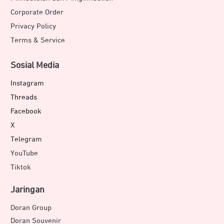
Corporate Order
Privacy Policy
Terms & Service
Sosial Media
Instagram
Threads
Facebook
X
Telegram
YouTube
Tiktok
Jaringan
Doran Group
Doran Souvenir