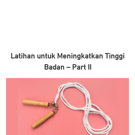
Latihan untuk Meningkatkan Tinggi
Badan – Part II