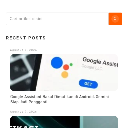
RECENT POSTS
Agustus 8, 2026
Google Assistant Bakal Dimatikan di Android, Gemini
Siap Jadi Pengganti
Agustus 7, 2026