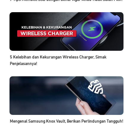
5 Kelebihan dan Kekurangan Wireless Charger, Simak
Penjelasannya!
Mengenal Samsung Knox Vault, Berikan Perlindungan Tangguh!