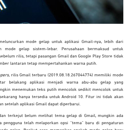
eluncurkan mode gelap untuk aplikasi Gmail-nya, lebih dari
an mode gelap sistem-lebar. Perusahaan bermaksud untuk
belum rilis, tetapi pasangan Gmail dan Google Play Store tidak
tember lantaran tetap mempertahankan warna putih.
opers
, rilis Gmail terbaru (2019.08.18.267044774) memiliki mode
tar belakang aplikasi menjadi warna abu-abu gelap yang
gkin menemukan teks putih mencolok sedikit mencolok untuk
karang hanya tersedia untuk Android 10. Fitur ini tidak akan
setelah aplikasi Gmail dapat diperbarui.
an terkejut belum melihat tema gelap di Gmail, mungkin ada
a pengguna telah melaporkan opsi “tema” baru di pengaturan