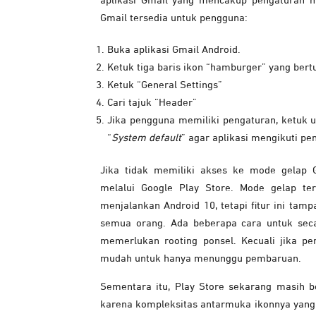
aplikasi Gmail yang mencakup pengaturan 
Gmail tersedia untuk pengguna:
Buka aplikasi Gmail Android.
Ketuk tiga baris ikon “hamburger” yang ber
Ketuk “General Settings”
Cari tajuk “Header”
Jika pengguna memiliki pengaturan, ketuk 
“
System default
” agar aplikasi mengikuti pen
Jika tidak memiliki akses ke mode gelap 
melalui Google Play Store. Mode gelap ters
menjalankan Android 10, tetapi fitur ini ta
semua orang. Ada beberapa cara untuk seca
memerlukan rooting ponsel. Kecuali jika p
mudah untuk hanya menunggu pembaruan.
Sementara itu, Play Store sekarang masih b
karena kompleksitas antarmuka ikonnya yang 