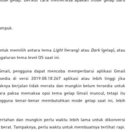
mode gelap. Berikut cara memeriksa apakah mode gelap baru
tumpuk.
untuk memilih antara tema
Light
(terang) atau
Dark
(gelap), atau
gaturan tema level OS saat ini.
Gmail, pengguna dapat mencoba memperbarui aplikasi Gmail
edia di versi 2019.08.18.267 aplikasi atau lebih tinggi jika
mpaknya berjalan tidak merata dan mungkin belum tersedia untuk
ra paksa memaksa opsi tema gelap Gmail muncul, tetapi itu
engguna benar-benar membutuhkan mode gelap saat ini, lebih
ertahan dan mungkin perlu waktu lebih lama untuk dikonversi
berat. Tampaknya, perlu waktu untuk membuatnya terlihat rapi.