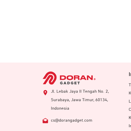
T
Jl. Lebak Jaya II Tengah No. 2,
K
Surabaya, Jawa Timur, 60134,
L
Indonesia
C
K
cs@dorangadget.com
I