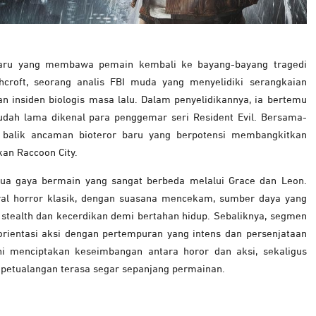
baru yang membawa pemain kembali ke bayang-bayang tragedi
hcroft, seorang analis FBI muda yang menyelidiki serangkaian
n insiden biologis masa lalu. Dalam penyelidikannya, ia bertemu
udah lama dikenal para penggemar seri Resident Evil. Bersama-
balik ancaman bioteror baru yang berpotensi membangkitkan
an Raccoon City.
ua gaya bermain yang sangat berbeda melalui Grace dan Leon.
val horror klasik, dengan suasana mencekam, sumber daya yang
stealth dan kecerdikan demi bertahan hidup. Sebaliknya, segmen
ientasi aksi dengan pertempuran yang intens dan persenjataan
ni menciptakan keseimbangan antara horor dan aksi, sekaligus
petualangan terasa segar sepanjang permainan.