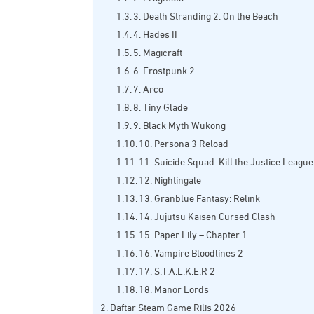
3. Death Stranding 2: On the Beach
4. Hades II
5. Magicraft
6. Frostpunk 2
7. Arco
8. Tiny Glade
9. Black Myth Wukong
10. Persona 3 Reload
11. Suicide Squad: Kill the Justice League
12. Nightingale
13. Granblue Fantasy: Relink
14. Jujutsu Kaisen Cursed Clash
15. Paper Lily – Chapter 1
16. Vampire Bloodlines 2
17. S.T.A.L.K.E.R 2
18. Manor Lords
Daftar Steam Game Rilis 2026