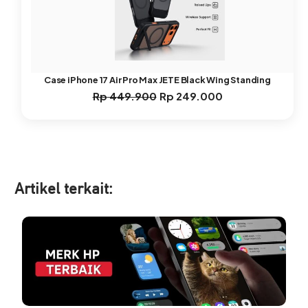
Case iPhone 17 Air Pro Max JETE Black Wing Standing
Rp
449.900
Rp
249.000
Harga
Harga
aslinya
saat
adalah:
ini
Rp 449.900.
adalah:
Rp 249.000.
Artikel ter
kait: