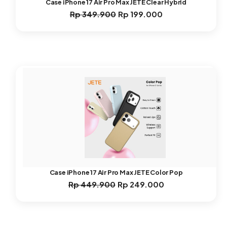
Case iPhone 17 Air Pro Max JETE Clear Hybrid
Rp
349.900
Rp
199.000
Harga
Harga
aslinya
saat
adalah:
ini
Rp 349.900.
adalah:
Rp 199.000.
Case iPhone 17 Air Pro Max JETE Color Pop
Rp
449.900
Rp
249.000
Harga
Harga
aslinya
saat
adalah:
ini
Rp 449.900.
adalah: