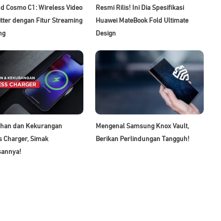
nd Cosmo C1: Wireless Video
Resmi Rilis! Ini Dia Spesifikasi
tter dengan Fitur Streaming
Huawei MateBook Fold Ultimate
ng
Design
ihan dan Kekurangan
Mengenal Samsung Knox Vault,
s Charger, Simak
Berikan Perlindungan Tangguh!
sannya!