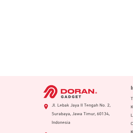
T
Jl. Lebak Jaya II Tengah No. 2,
K
Surabaya, Jawa Timur, 60134,
L
Indonesia
C
K