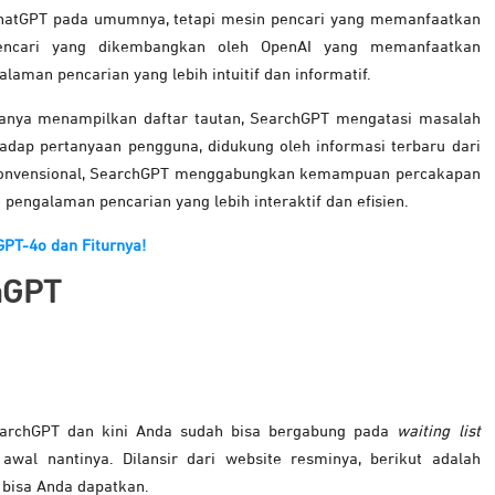
ChatGPT pada umumnya, tetapi mesin pencari yang memanfaatkan
encari yang dikembangkan oleh OpenAI yang memanfaatkan
aman pencarian yang lebih intuitif dan informatif.
 hanya menampilkan daftar tautan, SearchGPT mengatasi masalah
dap pertanyaan pengguna, didukung oleh informasi terbaru dari
konvensional, SearchGPT menggabungkan kemampuan percakapan
engalaman pencarian yang lebih interaktif dan efisien.
 GPT-4o dan Fiturnya!
hGPT
earchGPT dan kini Anda sudah bisa bergabung pada
waiting list
awal nantinya. Dilansir dari website resminya, berikut adalah
 bisa Anda dapatkan.