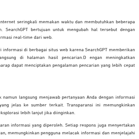
internet seringkali memakan waktu dan membutuhkan beberapa
n. SearchGPT bertujuan untuk mengubah hal tersebut dengan
masi real-time dari web.
ari informasi di berbagai situs web karena SearchGPT memberikan
angsung di halaman hasil pencarian.D engan meningkatkan
arap dapat menciptakan pengalaman pencarian yang lebih cepat
nk namun langsung menjawab pertanyaan Anda dengan informasi
ang jelas ke sumber terkait. Transparansi ini memungkinkan
lorasi lebih lanjut jika diinginkan.
aran informasi yang diperoleh.
Setiap respons juga menyertakan
evan, memungkinkan pengguna melacak informasi dan menjelajahi