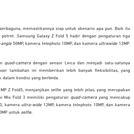
erbaguna, memastikannya siap untuk skenario apa pun. Baik itu
 potret. Samsung Galaxy Z Fold 5 hadir dengan pengaturan tiga
-angle
50MP, kamera telephoto 10MP, dan kamera
ultrawide
12MP.
an
quad-camera
dengan sensor Leica dan menjadi satu-satunya
nsor tambahan ini memberikan lebih banyak fleksibilitas, yang
ik dalam kondisi yang berbeda.
P Z Fold5, menjanjikan selfie yang lebih jelas, yang merupakan
mi Mix Fold 3 memiliki pengaturan
quad-camera
yang mencakup
0, kamera
ultra-wide
12MP, kamera telephoto 10MP, dan kamera
20MP untuk
selfie.