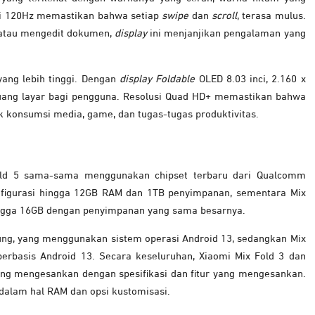
di 120Hz memastikan bahwa setiap
swipe
dan
scroll
, terasa mulus.
 atau mengedit dokumen,
display
ini menjanjikan pengalaman yang
ang lebih tinggi. Dengan
display Foldable
OLED 8.03 inci, 2.160 x
ruang layar bagi pengguna. Resolusi Quad HD+ memastikan bahwa
 konsumsi media, game, dan tugas-tugas produktivitas.
old 5 sama-sama menggunakan chipset terbaru dari Qualcomm
figurasi hingga 12GB RAM dan 1TB penyimpanan, sementara Mix
ngga 16GB dengan penyimpanan yang sama besarnya.
g, yang menggunakan sistem operasi Android 13, sedangkan Mix
berbasis Android 13.
Secara keseluruhan, Xiaomi Mix Fold 3 dan
ang mengesankan dengan spesifikasi dan fitur yang mengesankan.
 dalam hal RAM dan opsi kustomisasi.