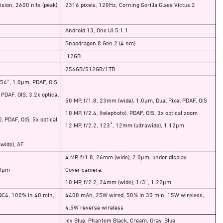
sion, 2600 nits (peak),
2316 pixels, 120Hz, Corning Gorilla Glass Victus 2
Android 13, One UI 5.1.1
Snapdragon 8 Gen 2 (4 nm)
12GB
256GB/512GB/1TB
.56″, 1.0µm, PDAF, OIS
 PDAF, OIS, 3.2x optical
50 MP, f/1.8, 23mm (wide), 1.0µm, Dual Pixel PDAF, OIS
10 MP, f/2.4, (telephoto), PDAF, OIS, 3x optical zoom
, PDAF, OIS, 5x optical
12 MP, f/2.2, 123˚, 12mm (ultrawide), 1.12µm
awide), AF
4 MP, f/1.8, 26mm (wide), 2.0µm, under display
.8µm
Cover camera:
10 MP, f/2.2, 24mm (wide), 1/3″, 1.22µm
QC4, 100% in 40 min,
4400 mAh, 25W wired, 50% in 30 min, 15W wireless,
4.5W reverse wireless
Icy Blue, Phantom Black, Cream, Gray, Blue