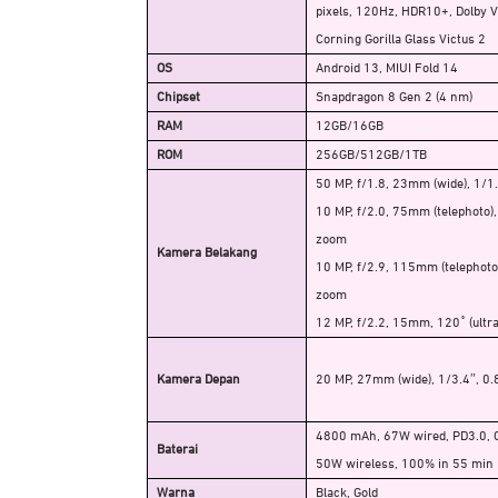
pixels, 120Hz, HDR10+, Dolby Vi
Corning Gorilla Glass Victus 2
OS
Android 13, MIUI Fold 14
Chipset
Snapdragon 8 Gen 2 (4 nm)
RAM
12GB/16GB
ROM
256GB/512GB/1TB
50 MP, f/1.8, 23mm (wide), 1/1
10 MP, f/2.0, 75mm (telephoto),
zoom
Kamera Belakang
10 MP, f/2.9, 115mm (telephoto)
zoom
12 MP, f/2.2, 15mm, 120˚ (ultr
Kamera Depan
20 MP, 27mm (wide), 1/3.4″, 0
4800 mAh, 67W wired, PD3.0, 
Baterai
50W wireless, 100% in 55 min
Warna
Black, Gold