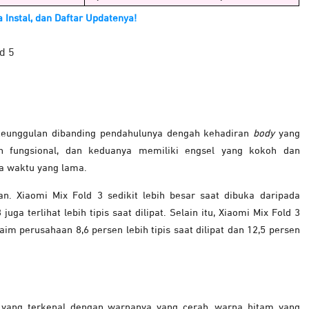
a Instal, dan Daftar Updatenya!
 keunggulan dibanding pendahulunya dengah kehadiran
body
yang
an fungsional, dan keduanya memiliki engsel yang kokoh dan
a waktu yang lama.
n. Xiaomi Mix Fold 3 sedikit lebih besar saat dibuka daripada
ga terlihat lebih tipis saat dilipat. Selain itu, Xiaomi Mix Fold 3
aim perusahaan 8,6 persen lebih tipis saat dilipat dan 12,5 persen
i yang terkenal dengan warnanya yang cerah, warna hitam yang