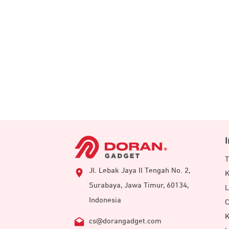
T
Jl. Lebak Jaya II Tengah No. 2,
K
Surabaya, Jawa Timur, 60134,
L
Indonesia
C
K
cs@dorangadget.com