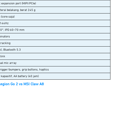
 expansion port (MIPI/PCIe)
aterai belakang, berat 245 g
 (core saja)
–144Hz
10°, IPD 60–70 mm
minators
tracking
), Bluetooth 5.3
link
ual mic array
rigger/bumpers, grip buttons, haptics
 kapasitif, AA battery (40 jam)
egion Go 2 vs MSI Claw A8