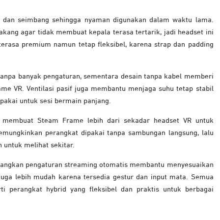
n dan seimbang sehingga nyaman digunakan dalam waktu lama.
akang agar tidak membuat kepala terasa tertarik, jadi headset ini
a terasa premium namun tetap fleksibel, karena strap dan padding
tanpa banyak pengaturan, sementara desain tanpa kabel memberi
e VR. Ventilasi pasif juga membantu menjaga suhu tetap stabil
pakai untuk sesi bermain panjang.
g membuat Steam Frame lebih dari sekadar headset VR untuk
emungkinkan perangkat dipakai tanpa sambungan langsung, lalu
untuk melihat sekitar.
dangkan pengaturan streaming otomatis membantu menyesuaikan
 juga lebih mudah karena tersedia gestur dan input mata. Semua
i perangkat hybrid yang fleksibel dan praktis untuk berbagai