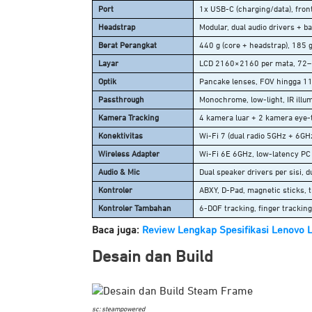
Port
1x USB-C (charging/data), front
Headstrap
Modular, dual audio drivers + b
Berat Perangkat
440 g (core + headstrap), 185 g
Layar
LCD 2160×2160 per mata, 72
Optik
Pancake lenses, FOV hingga 1
Passthrough
Monochrome, low-light, IR illu
Kamera Tracking
4 kamera luar + 2 kamera eye-
Konektivitas
Wi-Fi 7 (dual radio 5GHz + 6GHz
Wireless Adapter
Wi-Fi 6E 6GHz, low-latency PC 
Audio & Mic
Dual speaker drivers per sisi, d
Kontroler
ABXY, D-Pad, magnetic sticks, t
Kontroler Tambahan
6-DOF tracking, finger tracking
Baca juga:
Review Lengkap Spesifikasi Lenovo L
Desain dan Build
sc: steampowered