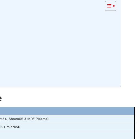
e
RM64, SteamOS 3 (KDE Plasma)
S + microSD