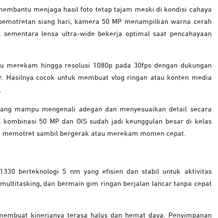
 membantu menjaga hasil foto tetap tajam meski di kondisi cahaya
k pemotretan siang hari, kamera 50 MP menampilkan warna cerah
 sementara lensa ultra-wide bekerja optimal saat pencahayaan
u merekam hingga resolusi 1080p pada 30fps dengan dukungan
. Hasilnya cocok untuk membuat vlog ringan atau konten media
.
I yang mampu mengenali adegan dan menyesuaikan detail secara
, kombinasi 50 MP dan OIS sudah jadi keunggulan besar di kelas
g memotret sambil bergerak atau merekam momen cepat.
30 berteknologi 5 nm yang efisien dan stabil untuk aktivitas
ultitasking, dan bermain gim ringan berjalan lancar tanpa cepat
 membuat kinerjanya terasa halus dan hemat daya. Penyimpanan