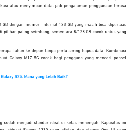
asi atau menyimpan data, jadi pengalaman penggunaan terasa
8 GB dengan memori internal 128 GB yang masih bisa diperluas
di pilihan paling seimbang, sementara 8/128 GB cocok untuk yang
berapa tahun ke depan tanpa perlu sering hapus data. Kombinasi
buat Galaxy M17 5G cocok bagi pengguna yang mencari ponsel
Galaxy S25: Mana yang Lebih Baik?
g sudah menjadi standar ideal di kelas menengah. Kapasitas ini
, chipset Exynos 1330 yang efisien, dan sistem One UI yang