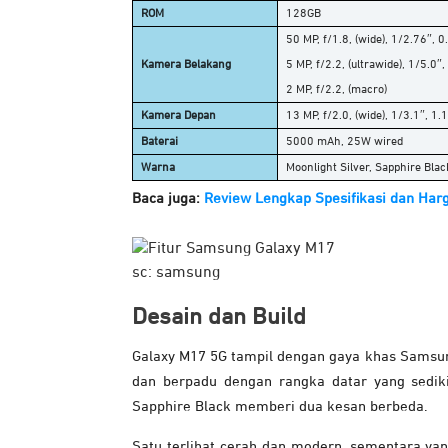
ROM
128GB
50 MP, f/1.8, (wide), 1/2.76″, 
Kamera Belakang
5 MP, f/2.2, (ultrawide), 1/5.0
2 MP, f/2.2, (macro)
Kamera Depan
13 MP, f/2.0, (wide), 1/3.1″, 1
Baterai
5000 mAh, 25W wired
Warna
Moonlight Silver, Sapphire Blac
Baca juga:
Review Lengkap Spesifikasi dan Har
sc: samsung
Desain dan Build
Galaxy M17 5G tampil dengan gaya khas Samsun
dan berpadu dengan rangka datar yang sediki
Sapphire Black memberi dua kesan berbeda.
Satu terlihat cerah dan modern, sementara yan