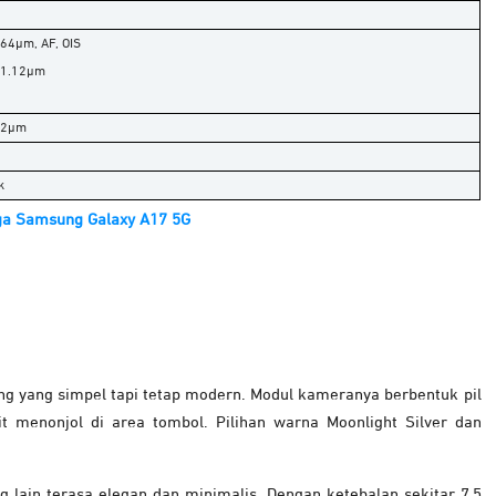
0.64µm, AF, OIS
″, 1.12µm
.12µm
k
ga Samsung Galaxy A17 5G
g yang simpel tapi tetap modern. Modul kameranya berbentuk pil
t menonjol di area tombol. Pilihan warna Moonlight Silver dan
g lain terasa elegan dan minimalis. Dengan ketebalan sekitar 7,5