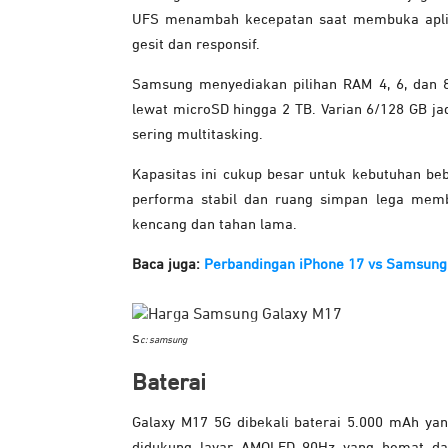
UFS menambah kecepatan saat membuka aplik
gesit dan responsif.
Samsung menyediakan pilihan RAM 4, 6, dan 
lewat microSD hingga 2 TB. Varian 6/128 GB ja
sering multitasking.
Kapasitas ini cukup besar untuk kebutuhan be
performa stabil dan ruang simpan lega mem
kencang dan tahan lama.
Baca juga:
Perbandingan iPhone 17 vs Samsung 
s
c: samsung
Baterai
Galaxy M17 5G dibekali baterai 5.000 mAh yan
didukung layar AMOLED 90Hz yang hemat daya