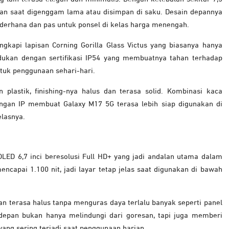
an saat digenggam lama atau disimpan di saku. Desain depannya
 sederhana dan pas untuk ponsel di kelas harga menengah.
ngkapi lapisan Corning Gorilla Glass Victus yang biasanya hanya
padukan dengan sertifikasi IP54 yang membuatnya tahan terhadap
ntuk penggunaan sehari-hari.
plastik, finishing-nya halus dan terasa solid. Kombinasi kaca
ungan IP membuat Galaxy M17 5G terasa lebih siap digunakan di
elasnya.
ED 6,7 inci beresolusi Full HD+ yang jadi andalan utama dalam
apai 1.100 nit, jadi layar tetap jelas saat digunakan di bawah
 terasa halus tanpa menguras daya terlalu banyak seperti panel
n depan bukan hanya melindungi dari goresan, tapi juga memberi
yang sering terjadi saat penggunaan harian.