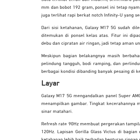
mm dan bobot 192 gram, ponsel ini tetap nyam
juga terlihat rapi berkat notch Infinity-U yang
Dari sisi ketahanan, Galaxy M17 5G sudah dile
ditemukan di ponsel kelas atas. Fitur ini di
debu dan cipratan air ringan, jadi tetap aman u
Meskipun bagian belakangnya masih berbahan 
pelindung tangguh, bodi ramping, dan perlind
berbagai kondisi dibanding banyak pesaing di k
Layar
Galaxy M17 5G mengandalkan panel Super AMOL
menampilkan gambar. Tingkat kecerahannya menc
sinar matahari.
Refresh rate 90Hz membuat pergerakan tampilan
120Hz. Lapisan Gorilla Glass Victus di bagia
ketahanan lebih baik terhadap benturan ringan 