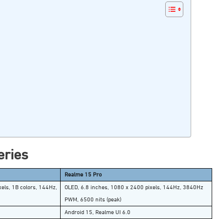
eries
Realme 15 Pro
els, 1B colors, 144Hz,
OLED, 6.8 inches, 1080 x 2400 pixels, 144Hz, 3840Hz
PWM, 6500 nits (peak)
Android 15, Realme UI 6.0