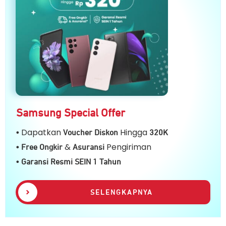
Samsung Special Offer
Dapatkan
Hingga
•
Voucher Diskon
32
0K
&
Pengiriman
• Free Ongkir
Asuransi
• Garansi Resmi SEIN 1 Tahun
SELENGKAPNYA