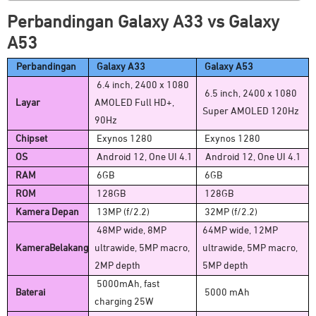
Perbandingan Galaxy A33 vs Galaxy
A53
Perbandingan
Galaxy A33
Galaxy A53
6.4 inch, 2400 x 1080
6.5 inch, 2400 x 1080
Layar
AMOLED Full HD+,
Super AMOLED 120Hz
90Hz
Chipset
Exynos 1280
Exynos 1280
OS
Android 12, One UI 4.1
Android 12, One UI 4.1
RAM
6GB
6GB
ROM
128GB
128GB
Kamera Depan
13MP (f/2.2)
32MP (f/2.2)
48MP wide, 8MP
64MP wide, 12MP
KameraBelakang
ultrawide, 5MP macro,
ultrawide, 5MP macro,
2MP depth
5MP depth
5000mAh, fast
Baterai
5000 mAh
charging 25W