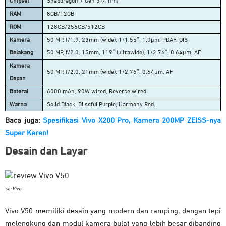
Chipset
Snapdragon 7 Gen 3 (4 nm)
RAM
8GB/12GB
ROM
128GB/256GB/512GB
Kamera
50 MP, f/1.9, 23mm (wide), 1/1.55″, 1.0µm, PDAF, OIS
Belakang
50 MP, f/2.0, 15mm, 119˚ (ultrawide), 1/2.76″, 0.64µm, AF
Kamera
50 MP, f/2.0, 21mm (wide), 1/2.76″, 0.64µm, AF
Depan
Baterai
6000 mAh, 90W wired, Reverse wired
Warna
Solid Black, Blissful Purple, Harmony Red.
Baca juga:
Spesifikasi Vivo X200 Pro, Kamera 200MP ZEISS-nya
Super Keren!
Desain dan Layar
sc: Vivo
Vivo V50 memiliki desain yang modern dan ramping, dengan tepi
melengkung dan modul kamera bulat yang lebih besar dibanding