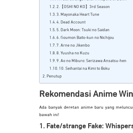
2.【OSHI NO KO】3rd Season
3. Mayonaka Heart Tune
4. Dead Account
5. Dark Moon: Tsuki no Saidan
6. Goumon Baito-kun no Nichijou
7. Arne no Jikenbo
8. Yuusha no Kuzu
9. Ao no Miburo: Serizawa Ansatsu-hen
10. Seihantai na Kimi to Boku
Penutup
Rekomendasi Anime Win
Ada banyak deretan anime baru yang meluncur d
bawah ini!
1. Fate/strange Fake: Whisper