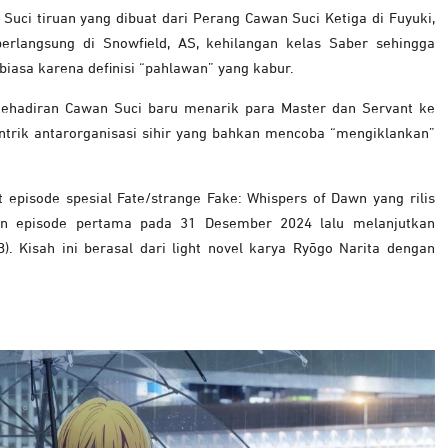
uci tiruan yang dibuat dari Perang Cawan Suci Ketiga di Fuyuki,
berlangsung di Snowfield, AS, kehilangan kelas Saber sehingga
biasa karena definisi “pahlawan” yang kabur.
kehadiran Cawan Suci baru menarik para Master dan Servant ke
ntrik antarorganisasi sihir yang bahkan mencoba “mengiklankan”
t episode spesial Fate/strange Fake: Whispers of Dawn yang rilis
an episode pertama pada 31 Desember 2024 lalu melanjutkan
. Kisah ini berasal dari light novel karya Ryōgo Narita dengan