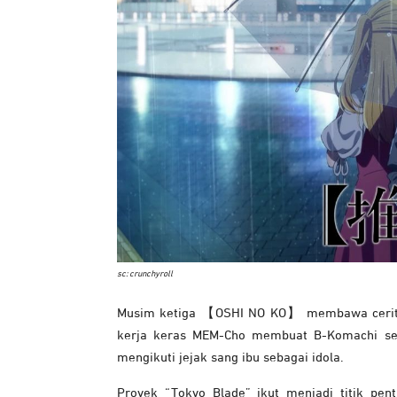
sc: crunchyroll
Musim ketiga 【OSHI NO KO】 membawa cerita k
kerja keras MEM-Cho membuat B-Komachi sem
mengikuti jejak sang ibu sebagai idola.
Proyek “Tokyo Blade” ikut menjadi titik pen