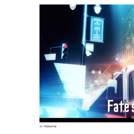
sc: titipjepang