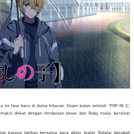
e fase baru di dunia hiburan. Enam bulan setelah “POP IN 2,”
akin dekat dengan terobosan besar dan Ruby mulai bersinar
ting karena latihan bersama para aktor teater Ralalai berubah