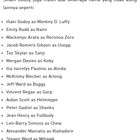
lainnya seperti:
Iñaki Godoy as Monkey D. Luffy
Emily Rudd as Nami
Mackenyu Arata as Roronoa Zoro
Jacob Romero Gibson as Usopp
Taz Skylar as Sanji
Morgan Davies as Koby
Ilia Isorelýs Paulino as Alvida
McKinley Blecher as Arlong
Jeff Ward as Buggy
Vincent Regan as Garp
Aidan Scott as Helmeppo
Peter Gadiot as Shanks
Jean Henry as Fullbody
Len-Barry Simons as Chew
Alexander Maniatis as Klahadore
Steven Ward as Mihawk