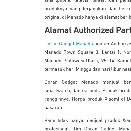
smartphone, televisi pintar, dan per
produknya yang terjangkau dan berkua
original di Manado hanya di alamat berik
Alamat Authorized Par
Doran Gadget Manado
adalah Authorize
Manado Town Square 3, Lantai 1, Nom
Manado, Sulawesi Utara, 95114. Kami b
termasuk hari Minggu dan hari libur nasi
Doran Gadget Manado menjual berba
smartwatch, dan earbuds. Produk-produk 
canggihnya. Harga produk Xiaomi di D
pasaran.
Kami tidak hanya menjual produk Xiao
profesional. Tim Doran Gadget Man