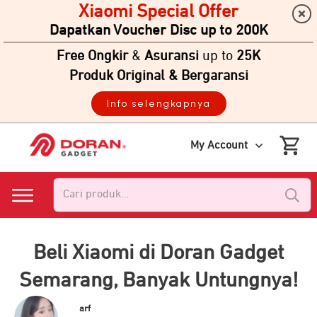
Xiaomi Special Offer
Dapatkan Voucher Disc up to 200K
Free Ongkir
&
Asuransi
up to
25K
Produk Original & Bergaransi
Info selengkapnya
My Account
Pencarian
untuk:
Beli Xiaomi di Doran Gadget
Semarang, Banyak Untungnya!
arf