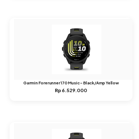
Garmin Forerunner 170 Music – Black/Amp Yellow
6.529.000
Rp