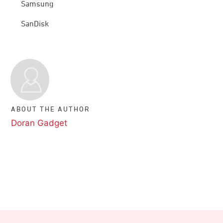
Samsung
SanDisk
ABOUT THE AUTHOR
Doran Gadget