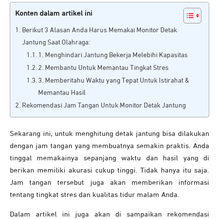
Konten dalam artikel ini
Berikut 3 Alasan Anda Harus Memakai Monitor Detak
Jantung Saat Olahraga:
1. Menghindari Jantung Bekerja Melebihi Kapasitas
2. Membantu Untuk Memantau Tingkat Stres
3. Memberitahu Waktu yang Tepat Untuk Istirahat &
Memantau Hasil
Rekomendasi Jam Tangan Untuk Monitor Detak Jantung
Sekarang ini, untuk menghitung detak jantung bisa dilakukan
dengan jam tangan yang membuatnya semakin praktis. Anda
tinggal memakainya sepanjang waktu dan hasil yang di
berikan memiliki akurasi cukup tinggi. Tidak hanya itu saja.
Jam tangan tersebut juga akan memberikan informasi
tentang tingkat stres dan kualitas tidur malam Anda.
Dalam artikel ini juga akan di sampaikan rekomendasi