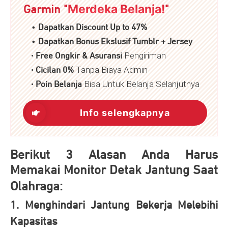
Merdeka Belanja!
Garmin "
"
•
Dapatkan Discount Up to 47%
•
Dapatkan Bonus Ekslusif Tumblr + Jersey
•
Pengiriman
Free Ongkir & Asuransi
•
Tanpa Biaya Admin
Cicilan 0%
•
Bisa Untuk Belanja Selanjutnya
P
oin Belanja
Info selengkapnya
Berikut 3 Alasan Anda Harus
Memakai Monitor Detak Jantung Saat
Olahraga:
1. Menghindari Jantung Bekerja Melebihi
Kapasitas