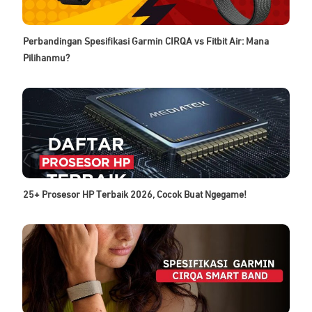
Perbandingan Spesifikasi Garmin CIRQA vs Fitbit Air: Mana
Pilihanmu?
25+ Prosesor HP Terbaik 2026, Cocok Buat Ngegame!