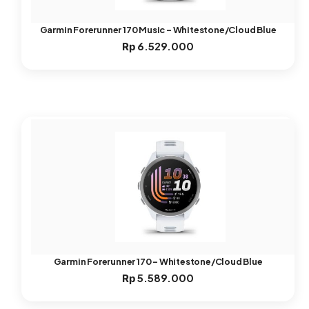
Garmin Forerunner 170 Music – Whitestone/Cloud Blue
6.529.000
Rp
Garmin Forerunner 170 – Whitestone/Cloud Blue
5.589.000
Rp