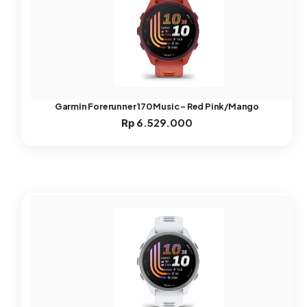
Garmin Forerunner 170 Music – Red Pink/Mango
6.529.000
Rp