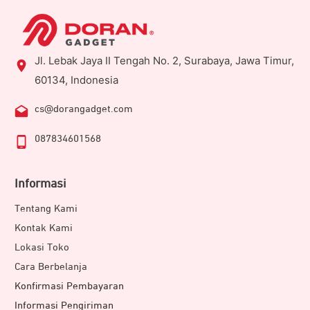
Jl. Lebak Jaya II Tengah No. 2, Surabaya, Jawa Timur,
60134, Indonesia
cs@dorangadget.com
087834601568
Informasi
Tentang Kami
Kontak Kami
Lokasi Toko
Cara Berbelanja
Konfirmasi Pembayaran
Informasi Pengiriman