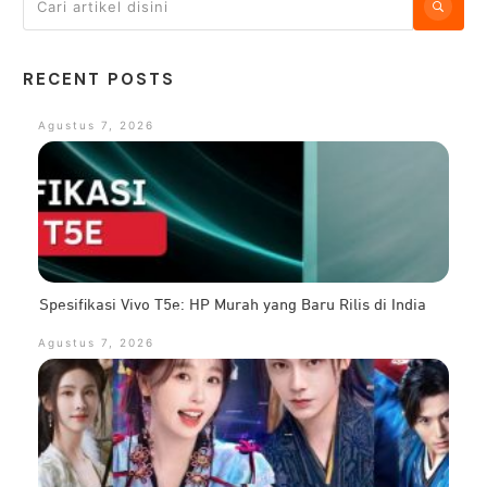
RECENT POSTS
Agustus 7, 2026
Spesifikasi Vivo T5e: HP Murah yang Baru Rilis di India
Agustus 7, 2026