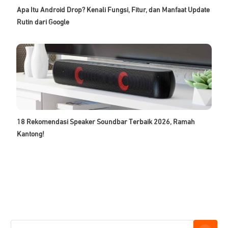
Apa Itu Android Drop? Kenali Fungsi, Fitur, dan Manfaat Update
Rutin dari Google
18 Rekomendasi Speaker Soundbar Terbaik 2026, Ramah
Kantong!