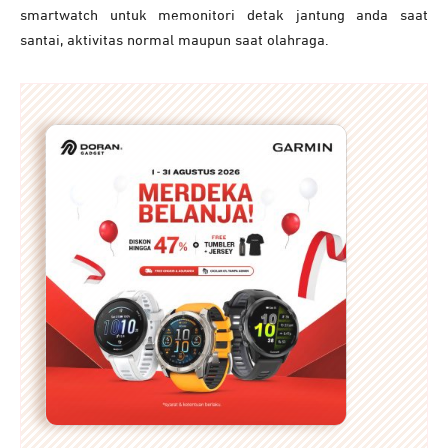
smartwatch untuk memonitori detak jantung anda saat
santai, aktivitas normal maupun saat olahraga.