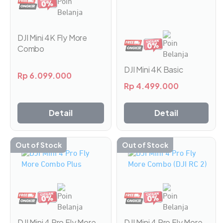
DJI Mini 4K Fly More
Combo
DJI Mini 4K Basic
Rp
6.099.000
Rp
4.499.000
Detail
Detail
Out of Stock
Out of Stock
Produk
Produk
ini
ini
memiliki
memiliki
beberapa
beberapa
varian.
varian.
Pilihan
Pilihan
ini
ini
DJI Mini 4 Pro Fly More
DJI Mini 4 Pro Fly More