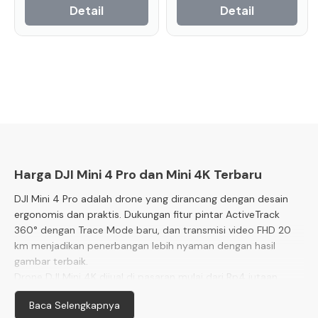
Detail
Detail
Harga DJI Mini 4 Pro dan Mini 4K Terbaru
DJI Mini 4 Pro adalah drone yang dirancang dengan desain
ergonomis dan praktis. Dukungan fitur pintar ActiveTrack
360° dengan Trace Mode baru, dan transmisi video FHD 20
km menjadikan penerbangan lebih nyaman dengan hasil
gambar terbaik.
Drone DJI Mini 4K dijual di pasaran mulai dari Rp4 jutaan
sedangkan DJI Mini 4 Pro dibandrol dengan harga mulai dari
Baca Selengkapnya
Rp10 jutaan. Di Doran Gadget, Anda bisa mendapatkan DJI