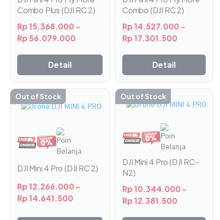
dapat
dapat
Combo Plus (DJI RC 2)
Combo (DJI RC 2)
diambil
diambil
di
di
Rp
15.368.000
-
Rp
14.527.000
-
halaman
halaman
Rp
56.079.000
Rp
17.301.500
produk
produk
Detail
Detail
Out of Stock
Out of Stock
Produk
Produk
ini
ini
memiliki
memiliki
beberapa
beberapa
varian.
varian.
Pilihan
Pilihan
DJI Mini 4 Pro (DJI RC-
ini
ini
DJI Mini 4 Pro (DJI RC 2)
N2)
dapat
dapat
Rp
12.266.000
-
diambil
diambil
Rp
10.344.000
-
Rp
14.641.500
di
di
Rp
12.381.500
halaman
halaman
produk
produk