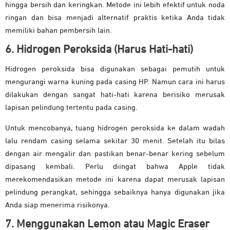
hingga bersih dan keringkan. Metode ini lebih efektif untuk noda
ringan dan bisa menjadi alternatif praktis ketika Anda tidak
memiliki bahan pembersih lain.
6. Hidrogen Peroksida (Harus Hati-hati)
Hidrogen peroksida bisa digunakan sebagai pemutih untuk
mengurangi warna kuning pada casing HP. Namun cara ini harus
dilakukan dengan sangat hati-hati karena berisiko merusak
lapisan pelindung tertentu pada casing.
Untuk mencobanya, tuang hidrogen peroksida ke dalam wadah
lalu rendam casing selama sekitar 30 menit. Setelah itu bilas
dengan air mengalir dan pastikan benar-benar kering sebelum
dipasang kembali. Perlu diingat bahwa Apple tidak
merekomendasikan metode ini karena dapat merusak lapisan
pelindung perangkat, sehingga sebaiknya hanya digunakan jika
Anda siap menerima risikonya.
7. Menggunakan Lemon atau Magic Eraser