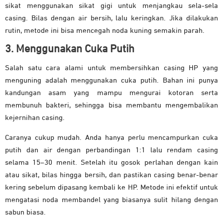
sikat menggunakan sikat gigi untuk menjangkau sela-sela
casing. Bilas dengan air bersih, lalu keringkan. Jika dilakukan
rutin, metode ini bisa mencegah noda kuning semakin parah.
3. Menggunakan Cuka Putih
Salah satu cara alami untuk membersihkan casing HP yang
menguning adalah menggunakan cuka putih. Bahan ini punya
kandungan asam yang mampu mengurai kotoran serta
membunuh bakteri, sehingga bisa membantu mengembalikan
kejernihan casing.
Caranya cukup mudah. Anda hanya perlu mencampurkan cuka
putih dan air dengan perbandingan 1:1 lalu rendam casing
selama 15–30 menit. Setelah itu gosok perlahan dengan kain
atau sikat, bilas hingga bersih, dan pastikan casing benar-benar
kering sebelum dipasang kembali ke HP. Metode ini efektif untuk
mengatasi noda membandel yang biasanya sulit hilang dengan
sabun biasa.