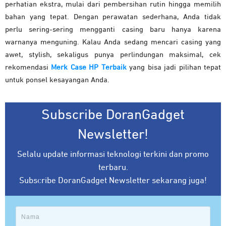
perhatian ekstra, mulai dari pembersihan rutin hingga memilih
bahan yang tepat. Dengan perawatan sederhana, Anda tidak
perlu sering-sering mengganti casing baru hanya karena
warnanya menguning. Kalau Anda sedang mencari casing yang
awet, stylish, sekaligus punya perlindungan maksimal, cek
rekomendasi
Merk Case HP Terbaik
yang bisa jadi pilihan tepat
untuk ponsel kesayangan Anda.
Subscribe DoranGadget
Newsletter!
Selalu update informasi teknologi terkini dan promo
terbaru.
Subscribe DoranGadget Newsletter sekarang juga!