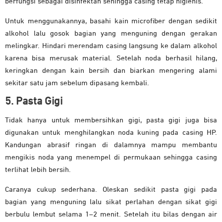
berfungsi sebagai disinfektan sehingga casing tetap higienis.
Untuk menggunakannya, basahi kain microfiber dengan sedikit
alkohol lalu gosok bagian yang menguning dengan gerakan
melingkar. Hindari merendam casing langsung ke dalam alkohol
karena bisa merusak material. Setelah noda berhasil hilang,
keringkan dengan kain bersih dan biarkan mengering alami
sekitar satu jam sebelum dipasang kembali.
5. Pasta Gigi
Tidak hanya untuk membersihkan gigi, pasta gigi juga bisa
digunakan untuk menghilangkan noda kuning pada casing HP.
Kandungan abrasif ringan di dalamnya mampu membantu
mengikis noda yang menempel di permukaan sehingga casing
terlihat lebih bersih.
Caranya cukup sederhana. Oleskan sedikit pasta gigi pada
bagian yang menguning lalu sikat perlahan dengan sikat gigi
berbulu lembut selama 1–2 menit. Setelah itu bilas dengan air