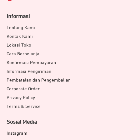
Informasi
Tentang Kami
Kontak Kami
Lokasi Toko
Cara Berbelanja
Konfirmasi Pembayaran
Informasi Pengiriman
Pembatalan dan Pengembalian
Corporate Order
Privacy Policy
Terms & Service
Sosial Media
Instagram