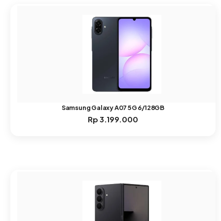
Samsung Galaxy A07 5G 6/128GB
Rp
3.199.000