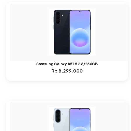
Samsung Galaxy A57 5G 8/256GB
Rp
8.299.000