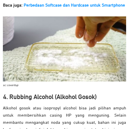
Baca juga:
Perbedaan Softcase dan Hardcase untuk Smartphone
sc: coveritup
4. Rubbing Alcohol (Alkohol Gosok)
Alkohol gosok atau isopropyl alcohol bisa jadi pilihan ampuh
untuk membersihkan casing HP yang menguning. Selain
membantu mengangkat noda yang cukup kuat, bahan ini juga