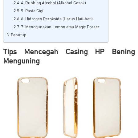
4. Rubbing Alcohol (Alkohol Gosok)
5. Pasta Gigi
6. Hidrogen Peroksida (Harus Hati-hati)
7. Menggunakan Lemon atau Magic Eraser
Penutup
Tips Mencegah Casing HP Bening
Menguning