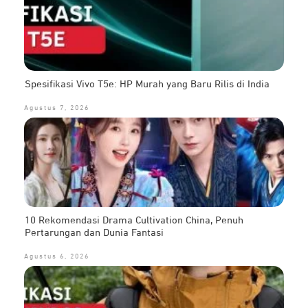
Spesifikasi Vivo T5e: HP Murah yang Baru Rilis di India
Agustus 7, 2026
10 Rekomendasi Drama Cultivation China, Penuh
Pertarungan dan Dunia Fantasi
Agustus 6, 2026