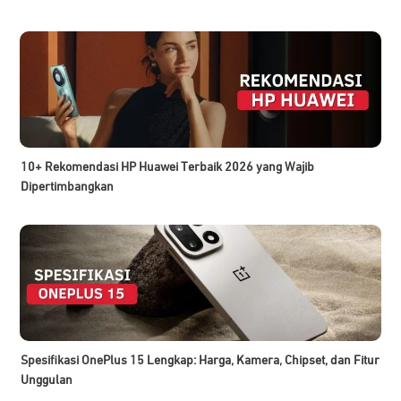
10+ Rekomendasi HP Huawei Terbaik 2026 yang Wajib
Dipertimbangkan
Spesifikasi OnePlus 15 Lengkap: Harga, Kamera, Chipset, dan Fitur
Unggulan