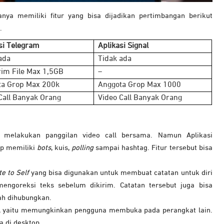
iganya memiliki fitur yang bisa dijadikan pertimbangan berikut
.
si Telegram
Aplikasi Signal
ada
Tidak ada
im File Max 1,5GB
–
ta Grop Max 200k
Anggota Grop Max 1000
Call Banyak Orang
Video Call Banyak Orang
 melakukan panggilan video call bersama. Namun Aplikasi
up memiliki
bots
, kuis,
polling
sampai hashtag. Fitur tersebut bisa
te to Self
yang bisa digunakan untuk membuat catatan untuk diri
mengoreksi teks sebelum dikirim. Catatan tersebut juga bisa
ah dihubungkan.
, yaitu memungkinkan pengguna membuka pada perangkat lain.
 di desktop.