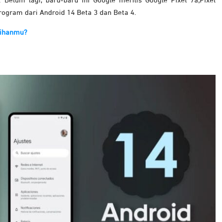
. Belum lagi, baru-baru ini Google merilis Google Pixel 7a,Pixel
rogram dari Android 14 Beta 3 dan Beta 4.
ilihanmu?