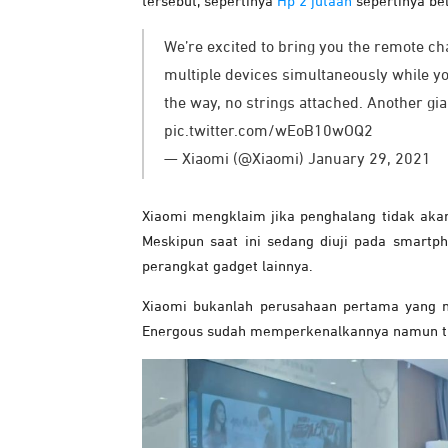
tersebut, sepertinya
Hp 2 jutaan
sepertinya bel
We’re excited to bring you the remote c
multiple devices simultaneously while y
the way, no strings attached. Another gi
pic.twitter.com/wEoB10wOQ2
— Xiaomi (@Xiaomi) January 29, 2021
Xiaomi mengklaim jika penghalang tidak ak
Meskipun saat ini sedang diuji pada smartp
perangkat gadget lainnya.
Xiaomi bukanlah perusahaan pertama yang m
Energous sudah memperkenalkannya namun ti