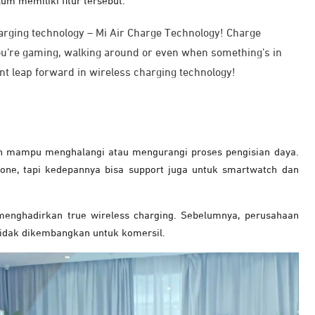
um memiliki fitur tersebut.
harging technology – Mi Air Charge Technology! Charge
ou’re gaming, walking around or even when something’s in
ant leap forward in wireless charging technology!
an mampu menghalangi atau mengurangi proses pengisian daya.
hone, tapi kedepannya bisa support juga untuk smartwatch dan
enghadirkan true wireless charging. Sebelumnya, perusahaan
dak dikembangkan untuk komersil.