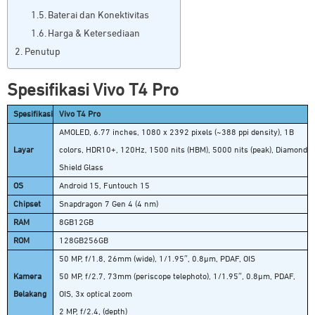
Baterai dan Konektivitas
Harga & Ketersediaan
Penutup
Spesifikasi Vivo T4 Pro
Spesifikasi
Vivo T4 Pro
AMOLED, 6.77 inches, 1080 x 2392 pixels (~388 ppi density), 1B
Layar
colors, HDR10+, 120Hz, 1500 nits (HBM), 5000 nits (peak), Diamond
Shield Glass
OS
Android 15, Funtouch 15
Chipset
Snapdragon 7 Gen 4 (4 nm)
RAM
8GB12GB
ROM
128GB256GB
50 MP, f/1.8, 26mm (wide), 1/1.95″, 0.8µm, PDAF, OIS
Kamera
50 MP, f/2.7, 73mm (periscope telephoto), 1/1.95″, 0.8µm, PDAF,
Belakang
OIS, 3x optical zoom
2 MP, f/2.4, (depth)