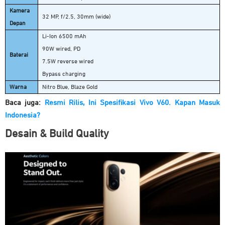
Kamera
32 MP, f/2.5, 30mm (wide)
Depan
Li-Ion 6500 mAh
90W wired, PD
Baterai
7.5W reverse wired
Bypass charging
Warna
Nitro Blue, Blaze Gold
Baca juga:
Resmi Rilis, Ini Spesifikasi Vivo V60. Kapan Masuk
Indonesia?
Desain & Build Quality